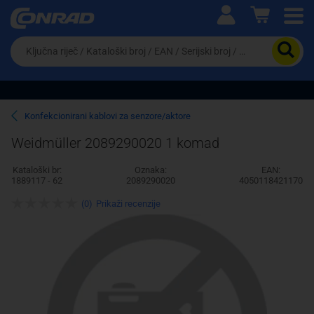
Ova postavka prilagođava asortiman proizvoda i
cijene vašim potrebama.
Da
biste
potražili
proizvod,
unesite
ključnu
Pravno lice
Fizičko lice
Konfekcionirani kablovi za senzore/aktore
riječ,
kataloški
Weidmüller 2089290020 1 komad
broj,
EAN
Kataloški br:
Oznaka:
EAN:
ili
1889117 - 62
2089290020
4050118421170
serijski
broj
(0)
Prikaži recenzije