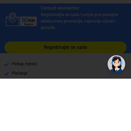
Conrad newsletter
Registrirajte se sada i uvijek prvi primajte
ekskluzivne promocije, najnovije vijesti i
ponude.
Registrirajte se sada
Pickup mjesto
Plaćanje
Naručivanje i slanje
Povrat i garancija
Način plaćanja