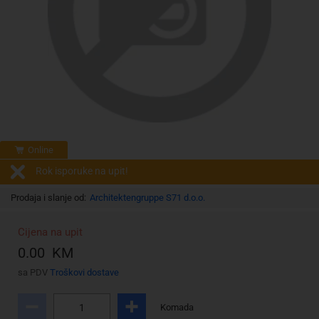
Online
Rok isporuke na upit!
Prodaja i slanje od:
Architektengruppe S71 d.o.o.
Cijena na upit
0.00 KM
sa PDV
Troškovi dostave
Komada