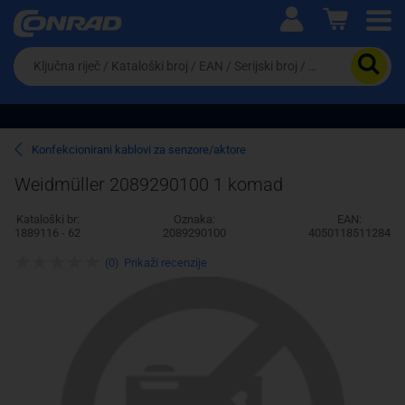
Ova postavka prilagođava asortiman proizvoda i
cijene vašim potrebama.
Da
biste
potražili
proizvod,
unesite
ključnu
Pravno lice
Fizičko lice
Konfekcionirani kablovi za senzore/aktore
riječ,
kataloški
Weidmüller 2089290100 1 komad
broj,
EAN
Kataloški br:
Oznaka:
EAN:
ili
1889116 - 62
2089290100
4050118511284
serijski
broj
(0)
Prikaži recenzije