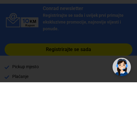
Conrad newsletter
Registrirajte se sada i uvijek prvi primajte
ekskluzivne promocije, najnovije vijesti i
ponude.
Registrirajte se sada
Pickup mjesto
Plaćanje
Naručivanje i slanje
Povrat i garancija
Način plaćanja