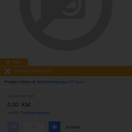
Online
Rok isporuke na upit!
Prodaja i slanje od:
Architektengruppe S71 d.o.o.
Cijena na upit
0.00 KM
sa PDV
Troškovi dostave
Komada