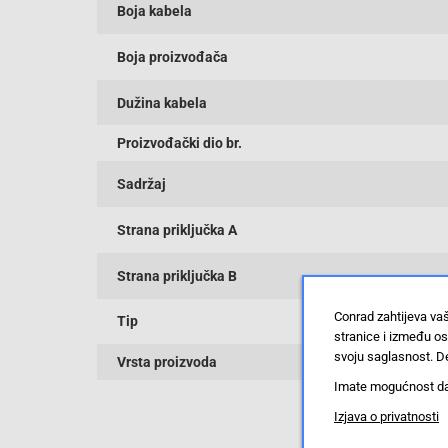
Boja kabela
Boja proizvođača
Dužina kabela
Proizvođački dio br.
Sadržaj
Strana priključka A
Strana priključka B
Conrad zahtijeva va
Tip
stranice i između o
svoju saglasnost. De
Vrsta proizvoda
Imate mogućnost da u
Izjava o privatnosti