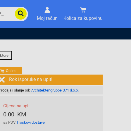
Moj račun
Kolica za kupovinu
ktore
Online
Rok isporuke na upit!
Prodaja i slanje od:
Architektengruppe S71 d.o.o.
Cijena na upit
0.00 KM
sa PDV
Troškovi dostave