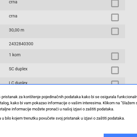
crna
crna
30,00 m
2432840300
1 kom
SC duplex
LC duplex
š pristanak za korištenje pojedinačnih podataka kako bi se osigurala funkciona
IE-FM5D2UE0030MSD0LD0X
stalog, kako bi vam pokazao informacije o vašim interesima. Klikom na "Slažem 
taljne informacije možete pronaći u našoj izjavi o zaštiti podataka.
Priključni kabel senzor/aktuator
 bilo kojem trenutku povučete svoj pristanak u izjavi o zaštiti podataka.
Prikaži proizvode sa istim vrijednostima