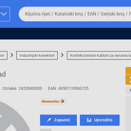
Da
biste
potražili
proizvod,
unesite
ključnu
man proizvoda i
riječ,
kataloški
broj,
ori
Industrijski konektori
Konfekcionirani kablovi za senzore/a
EAN
ili
serijski
ad
broj
Oznaka:
2432840300
EAN:
4050118560725
Fizičko lice
Zapamti
Uporedite