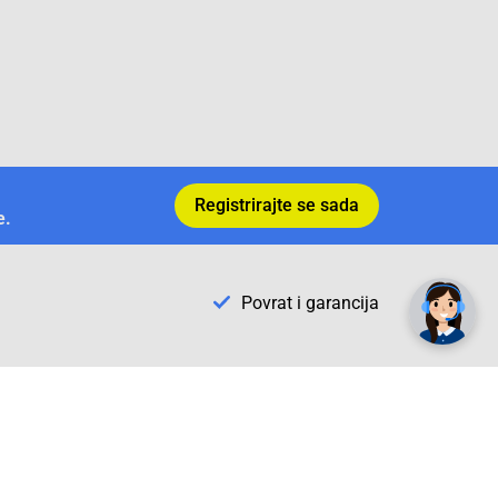
Registrirajte se sada
e.
✕
Trebate pomoć? Tu smo! 👋
Povrat i garancija
Conrad Newsletter
radno vrijeme