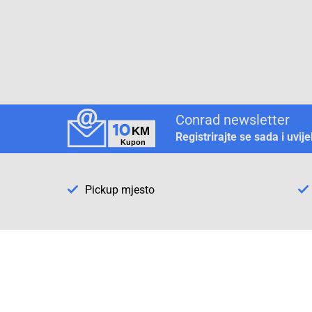
Conrad newsletter
Registrirajte se sada i uvij
Pickup mjesto
Način plaćanja
Pomoć
1. Rezerv