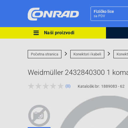
Fizičko lice
sa PDV
Naši proizvodi
Ova postavka prilagođava asorti
cijene vašim potrebama.
Početna stranica
Konektori i kabeli
Konekt
Weidmüller 2432840300 1 kom
(0)
Kataloški br:
1889083 - 62
Pravno lice