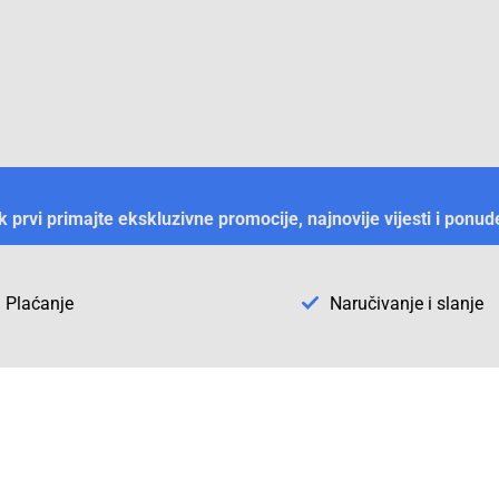
ek prvi primajte ekskluzivne promocije, najnovije vijesti i ponud
Plaćanje
Naručivanje i slanje
Otkrijte Conrad u BiH
ni dijelovi
O firmi Conrad