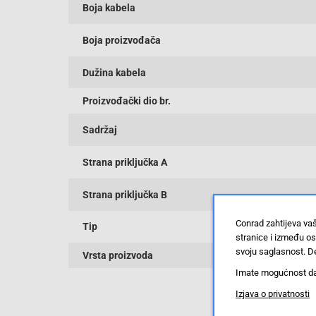
Boja kabela
Boja proizvođača
Dužina kabela
Proizvođački dio br.
Sadržaj
Strana priključka A
Strana priključka B
Conrad zahtijeva va
Tip
stranice i između o
svoju saglasnost. De
Vrsta proizvoda
Imate mogućnost da u
Izjava o privatnosti