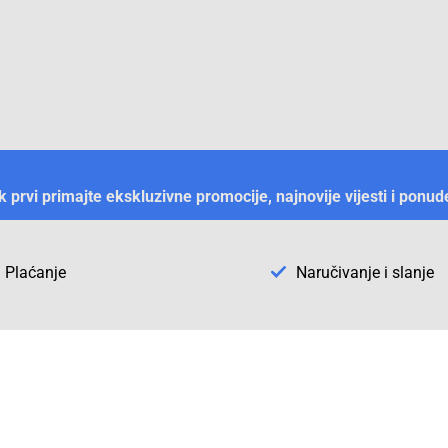
ek prvi primajte ekskluzivne promocije, najnovije vijesti i ponud
Plaćanje
Naručivanje i slanje
Otkrijte Conrad u BiH
ni dijelovi
O firmi Conrad