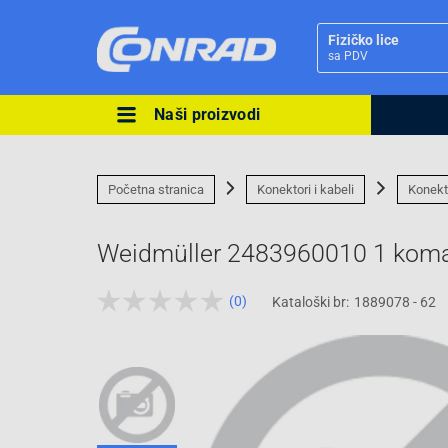
Fizičko lice
sa PDV
Naši proizvodi
Ova postavka prilagođava asorti
cijene vašim potrebama.
Početna stranica
Konektori i kabeli
Konekt
Weidmüller 2483960010 1 kom
(0)
Kataloški br:
1889078 - 62
Pravno lice