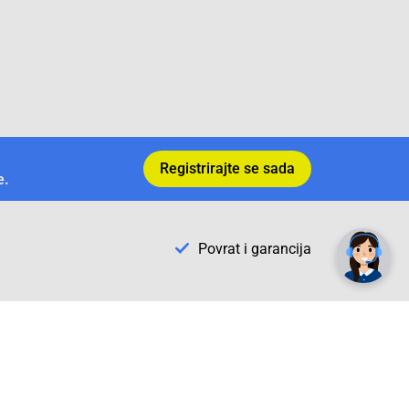
Registrirajte se sada
e.
✕
Trebate pomoć? Tu smo! 👋
Povrat i garancija
Conrad Newsletter
radno vrijeme