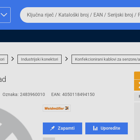
Da
biste
potražili
proizvod,
unesite
ključnu
man proizvoda i
riječ,
kataloški
broj,
ori
Industrijski konektori
Konfekcionirani kablovi za senzore/a
EAN
ili
serijski
ad
broj
Oznaka:
2483960010
EAN:
4050118494150
Fizičko lice
Zapamti
Uporedite