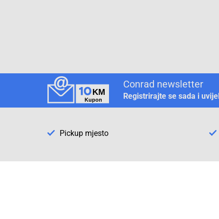
Conrad newsletter
Registrirajte se sada i uvij
Pickup mjesto
Način plaćanja
Pomoć
1. Rezerv