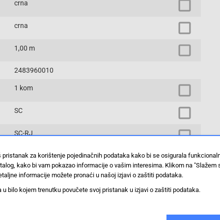
crna
crna
1,00 m
2483960010
1 kom
SC
SC-RJ
š pristanak za korištenje pojedinačnih podataka kako bi se osigurala funkciona
IE-FM5D2UE0001MSDESJ0X
stalog, kako bi vam pokazao informacije o vašim interesima. Klikom na "Slažem 
taljne informacije možete pronaći u našoj izjavi o zaštiti podataka.
Priključni kabel senzor/aktuator
 bilo kojem trenutku povučete svoj pristanak u izjavi o zaštiti podataka.
Prikaži proizvode sa istim vrijednostima