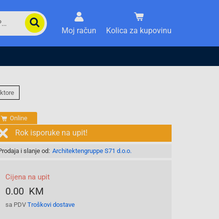
Moj račun
Kolica za kupovinu
ktore
Online
Rok isporuke na upit!
Prodaja i slanje od:
Architektengruppe S71 d.o.o.
Cijena na upit
0.00 KM
sa PDV
Troškovi dostave