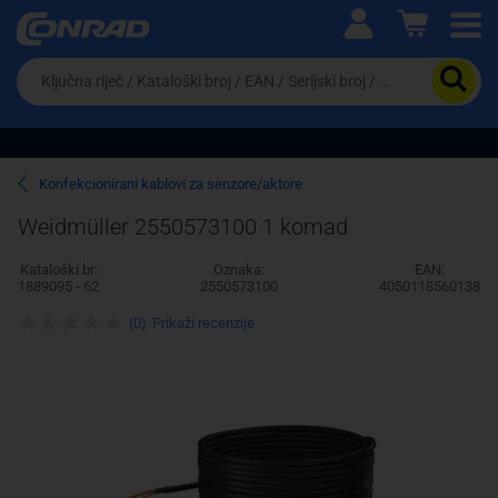
Ova postavka prilagođava asortiman proizvoda i
cijene vašim potrebama.
Da
biste
potražili
proizvod,
unesite
ključnu
Pravno lice
Fizičko lice
Konfekcionirani kablovi za senzore/aktore
riječ,
kataloški
Weidmüller 2550573100 1 komad
broj,
EAN
Kataloški br:
Oznaka:
EAN:
ili
1889095 - 62
2550573100
4050118560138
serijski
broj
(0)
Prikaži recenzije