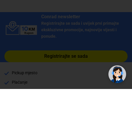
Conrad newsletter
Registrirajte se sada i uvijek prvi primajte
ekskluzivne promocije, najnovije vijesti i
ponude.
Registrirajte se sada
Pickup mjesto
Plaćanje
Naručivanje i slanje
Povrat i garancija
Način plaćanja