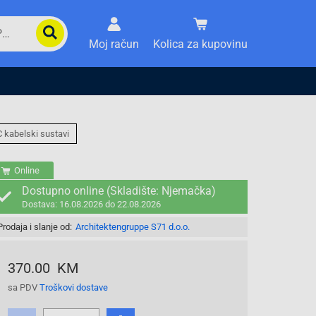
Moj račun
Kolica za kupovinu
 kabelski sustavi
Online
Dostupno online (Skladište: Njemačka)
Dostava: 16.08.2026 do 22.08.2026
Prodaja i slanje od:
Architektengruppe S71 d.o.o.
370.00 KM
sa PDV
Troškovi dostave