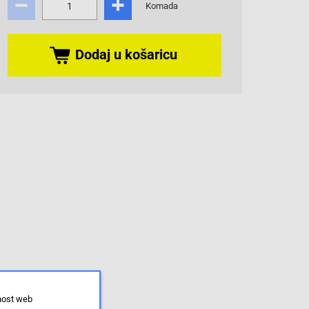
Komada
Dodaj u košaricu
lnost web