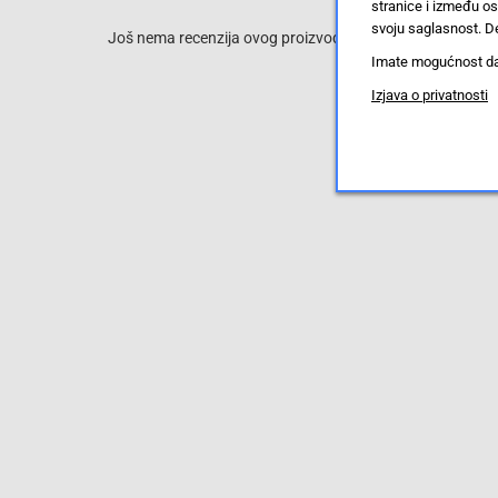
stranice i između o
svoju saglasnost. De
Još nema recenzija ovog proizvoda, ali to možete promijen
Imate mogućnost da u
Izjava o privatnosti