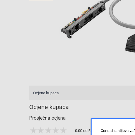
Ocjene kupaca
Ocjene kupaca
Prosječna ocjena
Conrad zahtijeva va
0.00 od 5 zvjezdica