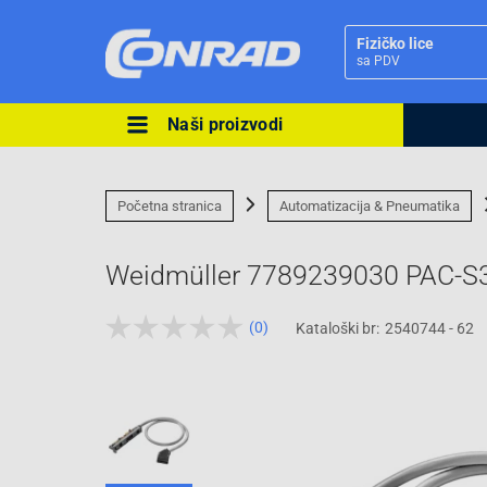
Fizičko lice
sa PDV
Naši proizvodi
Ova postavka prilagođava asorti
cijene vašim potrebama.
Početna stranica
Automatizacija & Pneumatika
Weidmüller 7789239030 PAC-S
(0)
Kataloški br:
2540744 - 62
Pravno lice