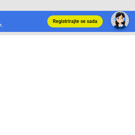
✕
Trebate pomoć? Tu smo! 👋
Registrirajte se sada
e.
Povrat i garancija
Conrad Newsletter
radno vrijeme
pon. - sub.: 9:00 - 21:00
nedjelja: neradna
tel. maloprodaja:+387 033 65 58 07