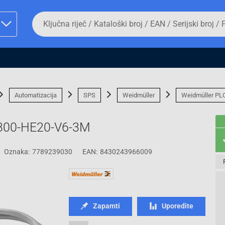
Da
biste
potražili
proizvod,
unesite
ključnu
man proizvoda i
riječ,
kataloški
broj,
Automatizacija
SPS
Weidmüller
Weidmüller PLC
EAN
ili
serijski
300-HE20-V6-3M
broj
Oznaka:
7789239030
EAN:
8430243966009
Fizičko lice
Zapamti
Uporedite