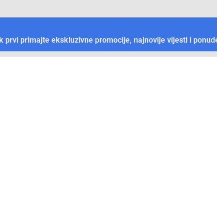
ek prvi primajte ekskluzivne promocije, najnovije vijesti i ponud
Plaćanje
Naručivanje i slanje
Otkrijte Conrad u BiH
ni dijelovi
O firmi Conrad
vka
Pickup mjesto u Sarajevu
acija
Kategorije A - Ž
Conrad obrazovni program