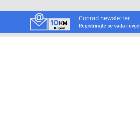
Conrad newsletter
Registrirajte se sada i uvij
Pickup mjesto
Način plaćanja
Pomoć
1. Rezerv
2. Popra
3. Kalibr