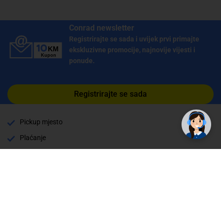
Conrad newsletter
Registrirajte se sada i uvijek prvi primajte
ekskluzivne promocije, najnovije vijesti i
ponude.
✕
Registrirajte se sada
Trebate pomoć? Tu smo! 👋
Pickup mjesto
Plaćanje
Naručivanje i slanje
Povrat i garancija
Način plaćanja