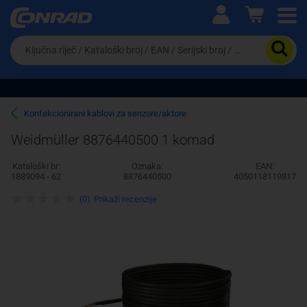
Ova postavka prilagođava asortiman proizvoda i
cijene vašim potrebama.
Da
biste
potražili
proizvod,
unesite
ključnu
Pravno lice
Fizičko lice
Konfekcionirani kablovi za senzore/aktore
riječ,
kataloški
Weidmüller 8876440500 1 komad
broj,
EAN
Kataloški br:
Oznaka:
EAN:
ili
1889094 - 62
8876440500
4050118119817
serijski
broj
(0)
Prikaži recenzije