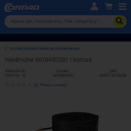
Ova postavka prilagođava asortiman proizvoda i
cijene vašim potrebama.
Da
biste
potražili
proizvod,
unesite
ključnu
Pravno lice
Fizičko lice
Konfekcionirani kablovi za senzore/aktore
riječ,
kataloški
Weidmüller 8876450200 1 komad
broj,
EAN
Kataloški br:
Oznaka:
EAN:
ili
1889104 - 62
8876450200
4050118373035
serijski
broj
(0)
Prikaži recenzije