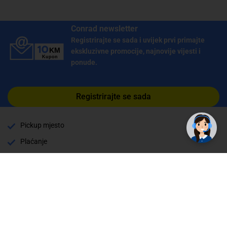
Conrad newsletter
Registrirajte se sada i uvijek prvi primajte
ekskluzivne promocije, najnovije vijesti i
ponude.
✕
Registrirajte se sada
Trebate pomoć? Tu smo! 👋
Pickup mjesto
Plaćanje
Naručivanje i slanje
Povrat i garancija
Način plaćanja