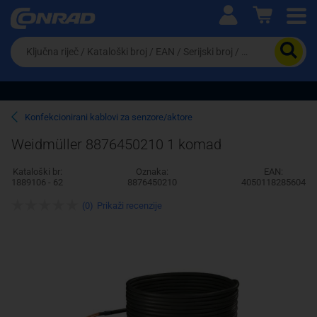
Ova postavka prilagođava asortiman proizvoda i
cijene vašim potrebama.
Da
biste
potražili
proizvod,
unesite
ključnu
Pravno lice
Fizičko lice
Konfekcionirani kablovi za senzore/aktore
riječ,
kataloški
Weidmüller 8876450210 1 komad
broj,
EAN
Kataloški br:
Oznaka:
EAN:
ili
1889106 - 62
8876450210
4050118285604
serijski
broj
(0)
Prikaži recenzije