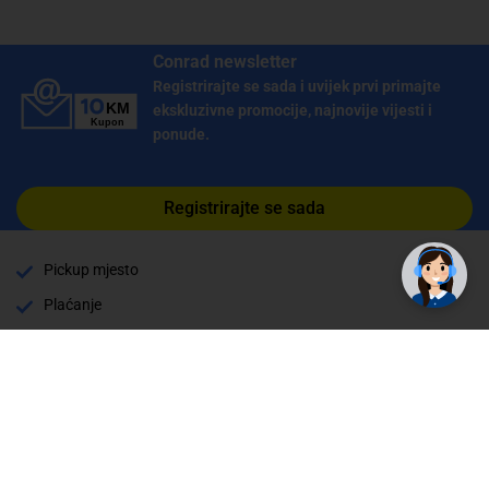
Conrad newsletter
Registrirajte se sada i uvijek prvi primajte
ekskluzivne promocije, najnovije vijesti i
ponude.
✕
Registrirajte se sada
Trebate pomoć? Tu smo! 👋
Pickup mjesto
Plaćanje
Naručivanje i slanje
Povrat i garancija
Način plaćanja