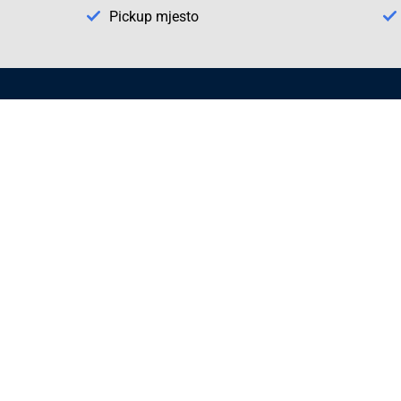
Pickup mjesto
Način plaćanja
Pomoć
1. Rezerv
2. Popra
3. Kalibr
Cijene , uvjeti plaćanja
Možete izabrati jednu od sljedećih opcija
načina plaćanja:
Plaćanje unaprijed
Plaćanje pouzećem
Plaćanje kreditnim karticama
(MasterCard®, Maestro®, Visa)