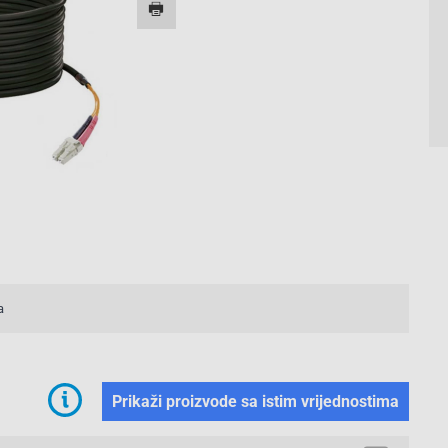
a
Prikaži proizvode sa istim vrijednostima