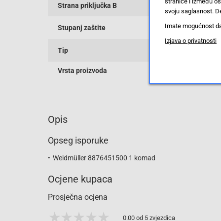
stranice i između o
Strana priključka B
svoju saglasnost. De
Imate mogućnost da u
Stupanj zaštite
Izjava o privatnosti
Tip
Vrsta proizvoda
Opis
Opseg isporuke
Weidmüller 8876451500 1 komad
Ocjene kupaca
Prosječna ocjena
0.00 od 5 zvjezdica