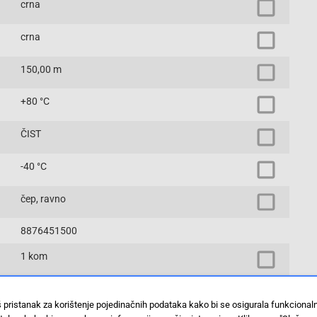
crna
crna
150,00 m
+80 °C
ČIST
-40 °C
čep, ravno
8876451500
1 kom
ST
š pristanak za korištenje pojedinačnih podataka kako bi se osigurala funkciona