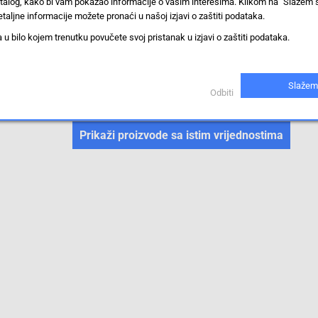
stalog, kako bi vam pokazao informacije o vašim interesima. Klikom na "Slažem 
ST
taljne informacije možete pronaći u našoj izjavi o zaštiti podataka.
IP20
 bilo kojem trenutku povučete svoj pristanak u izjavi o zaštiti podataka.
IE-FM5D2UE0150MST0ST0X
Slažem
Odbiti
Priključni kabel senzor/aktuator
Prikaži proizvode sa istim vrijednostima