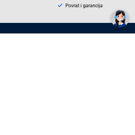
Trebate pomoć? Tu smo! 👋
Povrat i garancija
Conrad Newsletter
radno vrijeme
pon. - sub.: 9:00 - 21:00
nedjelja: neradna
tel. maloprodaja:+387 033 65 58 07
tel. veleprodaja:+387 033 71 23 90
info@conrad.ba
Prijavite se sada. Budite obaviješteni o
svim novostima i rješenjima putem e-
pošte. U bilo kojem trenutku možete