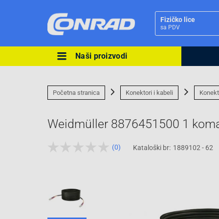
Fizičko lice
sa PDV
Naši proizvodi
Ova postavka prilagođava asorti
cijene vašim potrebama.
Početna stranica
Konektori i kabeli
Konekt
Weidmüller 8876451500 1 kom
(0)
Kataloški br:
1889102 - 62
Pravno lice