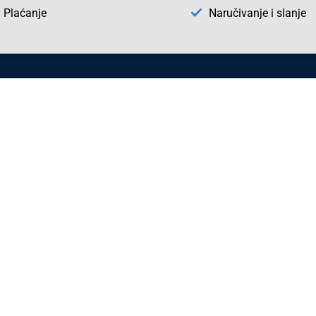
Plaćanje
Naručivanje i slanje
Otkrijte Conrad u BiH
ni dijelovi
O firmi Conrad
vka
Pickup mjesto u Sarajevu
acija
Kategorije A - Ž
Conrad obrazovni program
Naše jake marke