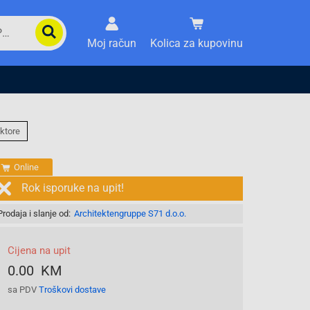
Moj račun
Kolica za kupovinu
ktore
Online
Rok isporuke na upit!
Prodaja i slanje od:
Architektengruppe S71 d.o.o.
Cijena na upit
0.00 KM
sa PDV
Troškovi dostave