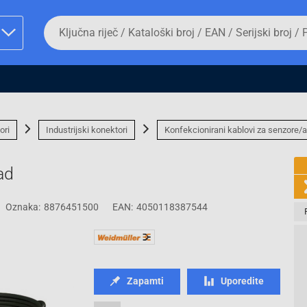
Da
biste
potražili
proizvod,
unesite
ključnu
man proizvoda i
riječ,
kataloški
broj,
ori
Industrijski konektori
Konfekcionirani kablovi za senzore/a
EAN
ili
serijski
ad
broj
Oznaka:
8876451500
EAN:
4050118387544
Fizičko lice
Zapamti
Uporedite