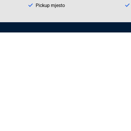
Pickup mjesto
Način plaćanja
Pomoć
1. Rezerv
2. Popra
3. Kalibr
Cijene , uvjeti plaćanja
Možete izabrati jednu od sljedećih opcija
načina plaćanja:
Plaćanje unaprijed
Plaćanje pouzećem
Plaćanje kreditnim karticama
(MasterCard®, Maestro®, Visa)