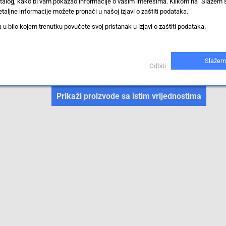
stalog, kako bi vam pokazao informacije o vašim interesima. Klikom na "Slažem 
ST
taljne informacije možete pronaći u našoj izjavi o zaštiti podataka.
IP20
 bilo kojem trenutku povučete svoj pristanak u izjavi o zaštiti podataka.
IE-FM6D2UE0200MST0ST0X
Slažem
Odbiti
Priključni kabel senzor/aktuator
Prikaži proizvode sa istim vrijednostima