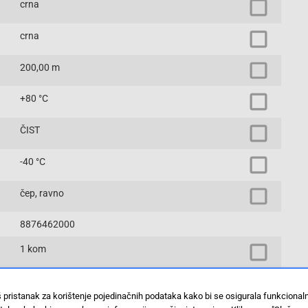
crna
crna
200,00 m
+80 °C
ČIST
-40 °C
čep, ravno
8876462000
1 kom
ST
š pristanak za korištenje pojedinačnih podataka kako bi se osigurala funkciona