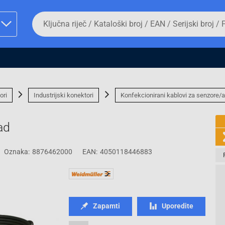
Da
biste
potražili
proizvod,
unesite
ključnu
man proizvoda i
riječ,
kataloški
broj,
ori
Industrijski konektori
Konfekcionirani kablovi za senzore/a
EAN
ili
serijski
ad
broj
Oznaka:
8876462000
EAN:
4050118446883
Fizičko lice
Zapamti
Uporedite