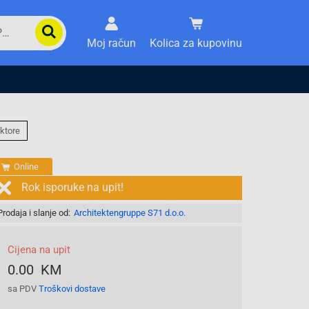
Moj račun
Kolica za kupovinu
ktore
Online
Rok isporuke na upit!
Prodaja i slanje od:
Architektengruppe S71 d.o.o.
Cijena na upit
0.00 KM
sa PDV
Troškovi dostave