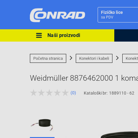
Fizičko lice
sa PDV
Naši proizvodi
Ova postavka prilagođava asorti
cijene vašim potrebama.
Početna stranica
Konektori i kabeli
Konekt
Weidmüller 8876462000 1 kom
(0)
Kataloški br:
1889110 - 62
Pravno lice