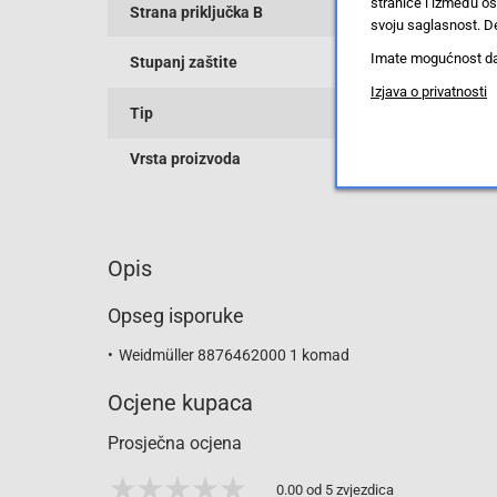
stranice i između o
Strana priključka B
svoju saglasnost. De
Imate mogućnost da u
Stupanj zaštite
Izjava o privatnosti
Tip
Vrsta proizvoda
Opis
Opseg isporuke
Weidmüller 8876462000 1 komad
Ocjene kupaca
Prosječna ocjena
0.00 od 5 zvjezdica