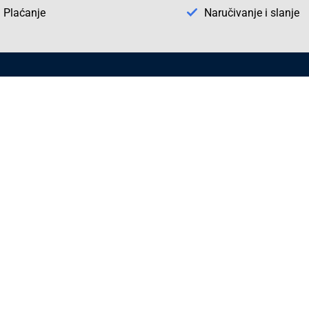
Plaćanje
Naručivanje i slanje
Otkrijte Conrad u BiH
ni dijelovi
O firmi Conrad
vka
Pickup mjesto u Sarajevu
acija
Kategorije A - Ž
Conrad obrazovni program
Naše jake marke