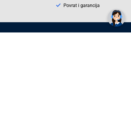
Trebate pomoć? Tu smo! 👋
Povrat i garancija
Conrad Newsletter
radno vrijeme
pon. - sub.: 9:00 - 21:00
nedjelja: neradna
tel. maloprodaja:+387 033 65 58 07
tel. veleprodaja:+387 033 71 23 90
info@conrad.ba
Prijavite se sada. Budite obaviješteni o
svim novostima i rješenjima putem e-
pošte. U bilo kojem trenutku možete