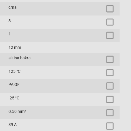
crna
3.
1
12 mm
slitina bakra
125 °C
PA GF
-25 °C
0.50 mm²
39 A