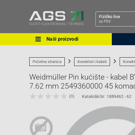
Fizičko lice
sa PDV
Naši proizvodi
Ova postavka prilagođava asorti
cijene vašim potrebama.
Početna stranica
Konektori i kabeli
Konekt
Weidmüller Pin kućište - kabel B
7.62 mm 2549360000 45 koma
(0)
Kataloški br:
1889462 - 62
Pravno lice