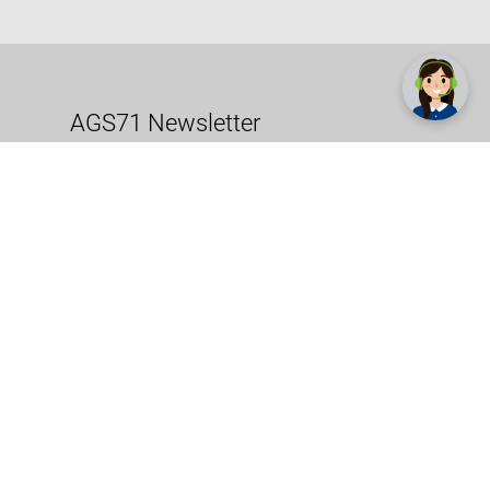
✕
Trebate pomoć? Tu smo! 👋
AGS71 Newsletter
radno vrijeme
pon. - sub.: 9:00 - 21:00
nedjelja: neradna
tel. maloprodaja:+387 033 65 58 07
tel. veleprodaja:+387 033 71 23 90
info@ags71.ba
Prijavite se sada. Budite obaviješteni o
svim novostima i rješenjima putem e-
pošte. U bilo kojem trenutku možete
prijavu besplatno otkazati.
Više >>