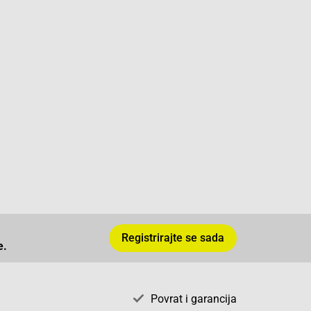
Registrirajte se sada
e.
Povrat i garancija