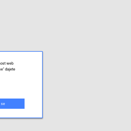
nost web
se" dajete
 se