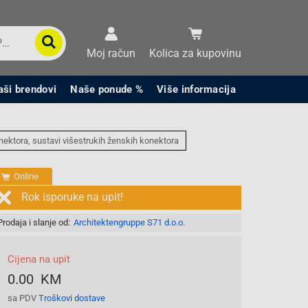
Moj račun
Kolica za kupovinu
aši brendovi
Naše ponude %
Više informacija
nektora, sustavi višestrukih ženskih konektora
Online
Rok isporuke na upit!
Prodaja i slanje od:
Architektengruppe S71 d.o.o.
Cijena na upit
0.00 KM
sa PDV
Troškovi dostave