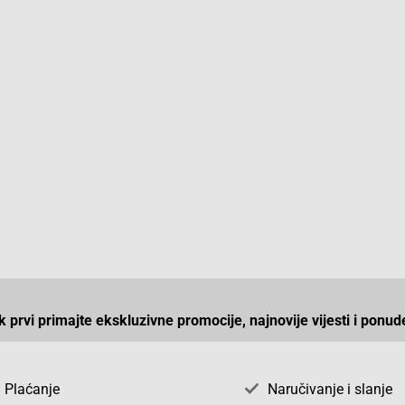
ek prvi primajte ekskluzivne promocije, najnovije vijesti i ponud
Plaćanje
Naručivanje i slanje