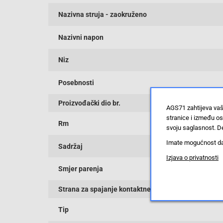
Nazivna struja - zaokruženo
Nazivni napon
Niz
Posebnosti
Proizvođački dio br.
AGS71 zahtijeva vaš
stranice i između o
Rm
svoju saglasnost. De
Imate mogućnost da u
Sadržaj
Izjava o privatnosti
Smjer parenja
Strana za spajanje kontaktne površine
Tip