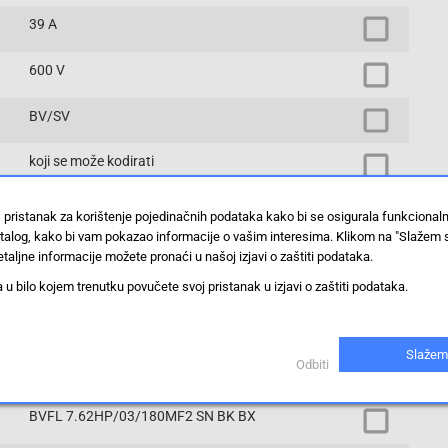
39 A
600 V
BV/SV
koji se može kodirati
2549360000
 pristanak za korištenje pojedinačnih podataka kako bi se osigurala funkcional
stalog, kako bi vam pokazao informacije o vašim interesima. Klikom na "Slažem 
7.62 mm
taljne informacije možete pronaći u našoj izjavi o zaštiti podataka.
 bilo kojem trenutku povučete svoj pristanak u izjavi o zaštiti podataka.
45 sati
Okomito na tiskanu ploču
Slažem
Odbiti
konzerviran
BVFL 7.62HP/03/180MF2 SN BK BX