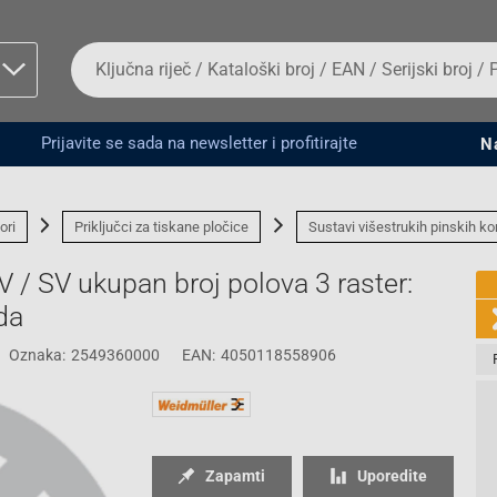
Da
biste
potražili
proizvod,
unesite
Prijavite se sada na newsletter i profitirajte
N
ključnu
man proizvoda i
riječ,
kataloški
broj,
ori
Priključci za tiskane pločice
Sustavi višestrukih pinskih ko
EAN
ili
V / SV ukupan broj polova 3 raster:
serijski
broj
da
Oznaka:
2549360000
EAN:
4050118558906
Fizičko lice
Zapamti
Uporedite