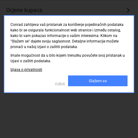
1
Ocjene kupaca
Ukupan
broj
polova:
Conrad zahtijeva vaš pristanak za korištenje pojedinačnih podataka
kako bi se osigurala funkcionalnost web stranice i između ostalog,
4
kako bi vam pokazao informacije o vašim interesima. Klikom na
"Slažem se" dajete svoju saglasnost. Detaljne informacije možete
pronaći u našoj izjavi o zaštiti podataka.
Imate mogućnost da u bilo kojem trenutku povučete svoj pristanak u
izjavi o zaštiti podataka.
Izjava o privatnosti
Slažem se
Odbiti