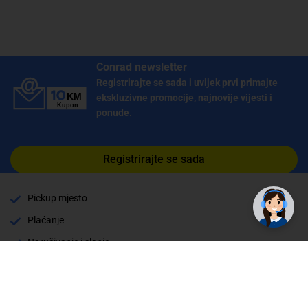
Conrad newsletter
Registrirajte se sada i uvijek prvi primajte
ekskluzivne promocije, najnovije vijesti i
ponude.
Registrirajte se sada
Pickup mjesto
Plaćanje
Naručivanje i slanje
Povrat i garancija
Način plaćanja