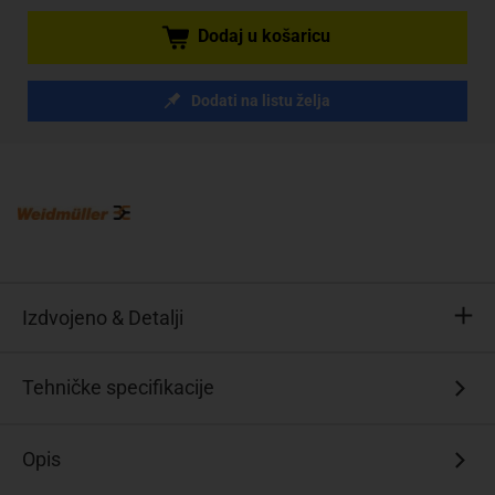
Dodaj u košaricu
Dodati na listu želja
Izdvojeno & Detalji
Content:
Tehničke specifikacije
60
St.
Opis
Broj
redova: