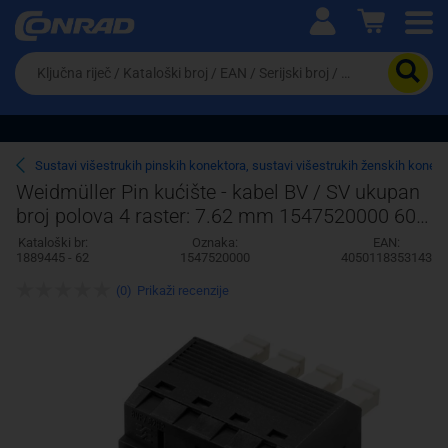
Ova postavka prilagođava asortiman proizvoda i
cijene vašim potrebama.
Da
biste
potražili
proizvod,
unesite
ključnu
Pravno lice
Fizičko lice
Sustavi višestrukih pinskih konektora, sustavi višestrukih ženskih konek
riječ,
Weidmüller Pin kućište - kabel BV / SV ukupan
kataloški
broj polova 4 raster: 7.62 mm 1547520000 60
broj,
EAN
komada
Kataloški br:
Oznaka:
EAN:
ili
1889445 - 62
1547520000
4050118353143
serijski
broj
(0)
Prikaži recenzije