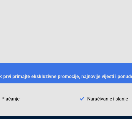
ek prvi primajte ekskluzivne promocije, najnovije vijesti i ponud
Plaćanje
Naručivanje i slanje