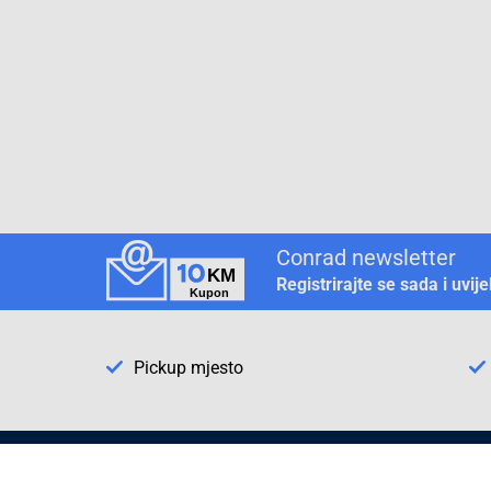
Conrad newsletter
Registrirajte se sada i uvij
Pickup mjesto