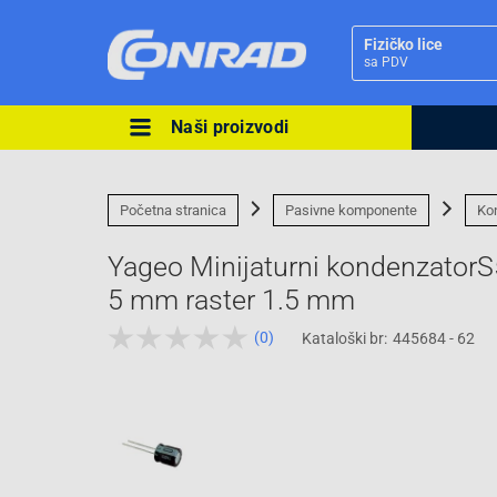
Fizičko lice
sa PDV
Naši proizvodi
Ova postavka prilagođava asorti
cijene vašim potrebama.
Početna stranica
Pasivne komponente
Ko
Yageo Minijaturni kondenzato
5 mm raster 1.5 mm
(0)
Kataloški br:
445684 - 62
Pravno lice