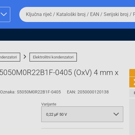
Da
biste
potražili
proizvod,
unesite
ključnu
man proizvoda i
riječ,
kataloški
broj,
ndenzatori
Elektrolitni kondenzatori
EAN
ili
rS5050M0R22B1F-0405 (OxV) 4 mm x
serijski
broj
Oznaka:
S5050M0R22B1F-0405
EAN:
2050000120138
Fizičko lice
Varijante