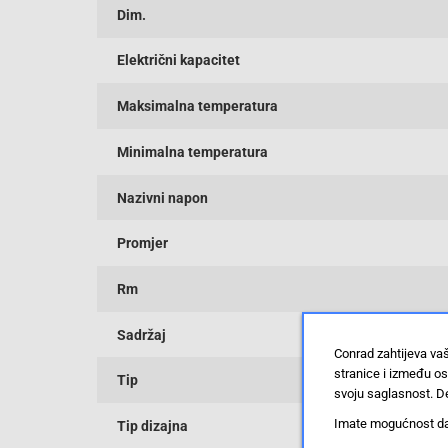
Dim.
Električni kapacitet
Maksimalna temperatura
Minimalna temperatura
Nazivni napon
Promjer
Rm
Sadržaj
Conrad zahtijeva va
stranice i između o
Tip
svoju saglasnost. De
Imate mogućnost da u
Tip dizajna