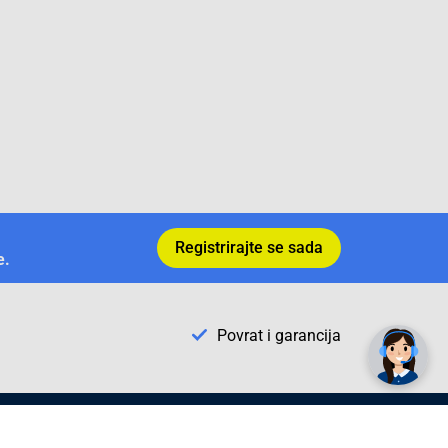
Registrirajte se sada
e.
✕
Trebate pomoć? Tu smo! 👋
Povrat i garancija