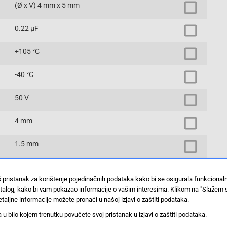
(Ø x V) 4 mm x 5 mm
0.22 µF
+105 °C
-40 °C
50 V
4 mm
1.5 mm
1 kom
š pristanak za korištenje pojedinačnih podataka kako bi se osigurala funkciona
stalog, kako bi vam pokazao informacije o vašim interesima. Klikom na "Slažem 
S5050M0R22B1F-0405
taljne informacije možete pronaći u našoj izjavi o zaštiti podataka.
radijalno ožičen
 bilo kojem trenutku povučete svoj pristanak u izjavi o zaštiti podataka.