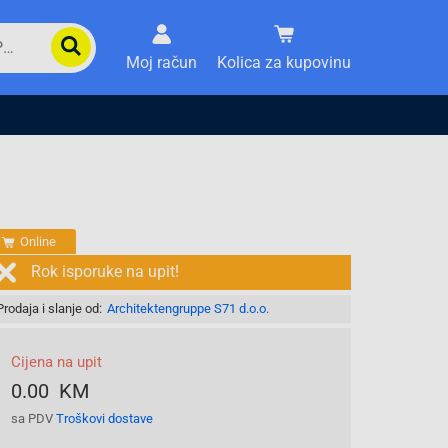
Moj račun
Kolica za kupovinu
Online
Rok isporuke na upit!
Prodaja i slanje od:
Architektengruppe S71 d.o.o.
Cijena na upit
0.00 KM
sa PDV
Troškovi dostave