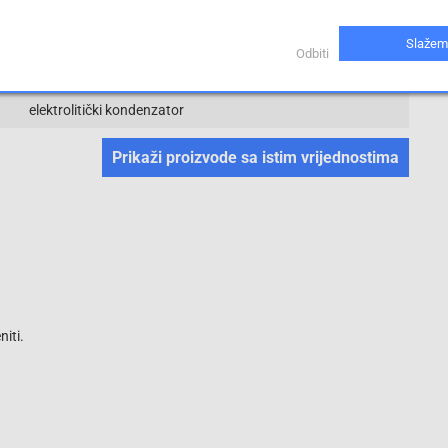
20 %
Slažem
Odbiti
5 mm
elektrolitički kondenzator
Prikaži proizvode sa istim vrijednostima
iti.