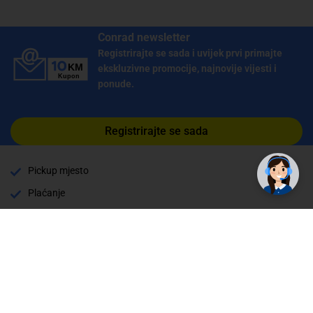
Conrad newsletter
Registrirajte se sada i uvijek prvi primajte
ekskluzivne promocije, najnovije vijesti i
ponude.
Registrirajte se sada
Pickup mjesto
Plaćanje
Naručivanje i slanje
Povrat i garancija
Način plaćanja