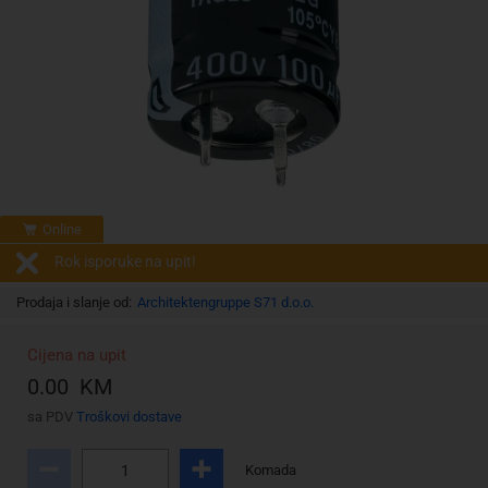
Online
Rok isporuke na upit!
Prodaja i slanje od:
Architektengruppe S71 d.o.o.
Cijena na upit
0.00 KM
sa PDV
Troškovi dostave
Komada