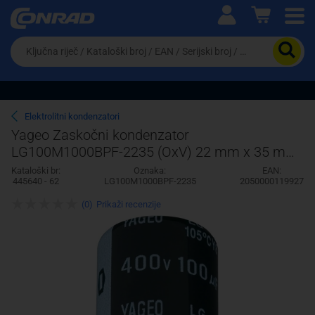
Ova postavka prilagođava asortiman proizvoda i
cijene vašim potrebama.
Da
biste
potražili
proizvod,
unesite
ključnu
Pravno lice
Fizičko lice
Elektrolitni kondenzatori
riječ,
Yageo Zaskočni kondenzator
kataloški
LG100M1000BPF-2235 (OxV) 22 mm x 35 mm
broj,
EAN
1000F 100 V
Kataloški br:
Oznaka:
EAN:
ili
445640 - 62
LG100M1000BPF-2235
2050000119927
serijski
broj
(0)
Prikaži recenzije