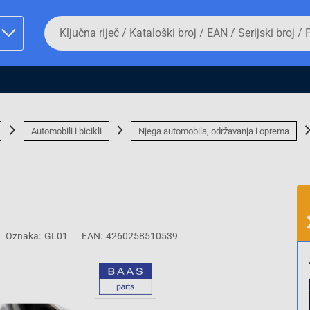
Da
biste
potražili
proizvod,
unesite
ključnu
man proizvoda i
riječ,
kataloški
broj,
Automobili i bicikli
Njega automobila, održavanja i oprema
EAN
ili
serijski
broj
Fizičko lice
Oznaka:
GL01
EAN:
4260258510539