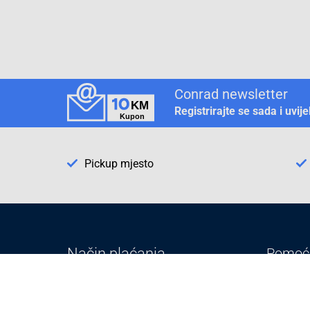
Conrad newsletter
Registrirajte se sada i uvij
Pickup mjesto
Način plaćanja
Pomoć
1. Rezerv
2. Popra