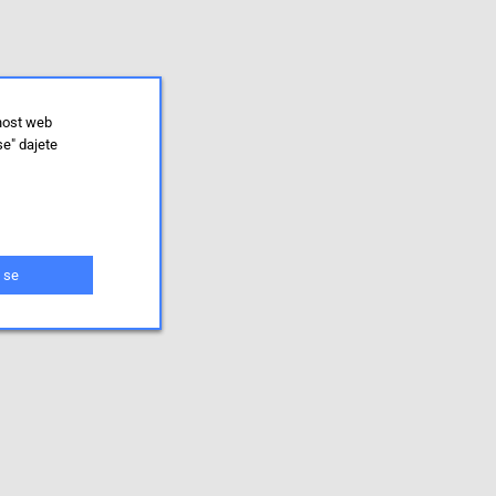
lnost web
se" dajete
 se