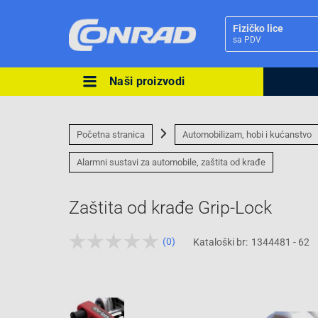
Fizičko lice
sa PDV
Naši proizvodi
Ova postavka prilagođava asorti
cijene vašim potrebama.
Početna stranica
Automobilizam, hobi i kućanstvo
Alarmni sustavi za automobile, zaštita od krađe
Zaštita od krađe Grip-Lock
Pravno lice
(0)
Kataloški br:
1344481 - 62