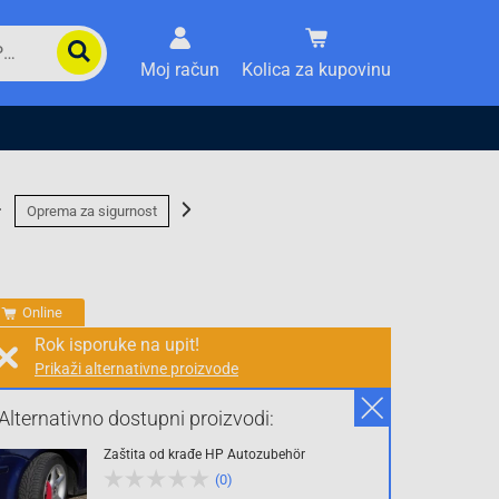
Moj račun
Kolica za kupovinu
Oprema za sigurnost
Online
Rok isporuke na upit!
Prikaži alternativne proizvode
Prodaja i slanje od:
Architektengruppe S71 d.o.o.
Alternativno dostupni proizvodi:
Zaštita od krađe HP Autozubehör
Cijena na upit
(0)