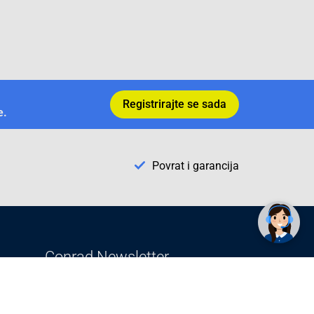
Registrirajte se sada
e.
Povrat i garancija
✕
Trebate pomoć? Tu smo! 👋
Conrad Newsletter
radno vrijeme
pon. - sub.: 9:00 - 21:00