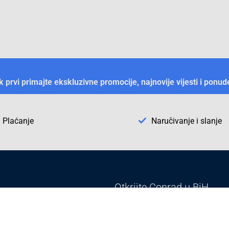
ek prvi primajte ekskluzivne promocije, najnovije vijesti i ponud
Plaćanje
Naručivanje i slanje
Otkrijte Conrad u BiH
ni dijelovi
O firmi Conrad
vka
Pickup mjesto u Sarajevu