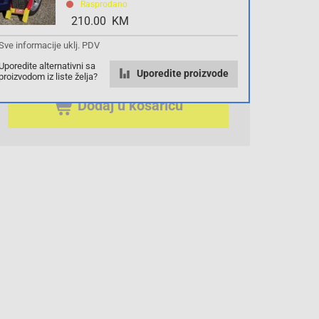
0.00 KM
Rasprodano
210.00 KM
sa PDV
Troškovi dostave
Sve informacije uklj. PDV
Komada
Uporedite alternativni sa
Uporedite proizvode
proizvodom iz liste želja?
Dodaj u košaricu