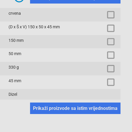
crvena
(D x Š x V) 150 x 50 x 45 mm
150 mm
50 mm
330 g
45 mm
Dizel
Prikaži proizvode sa istim vrijednostima