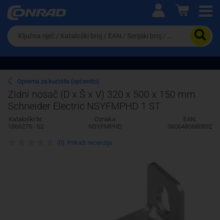
Ova postavka prilagođava asortiman proizvoda i
cijene vašim potrebama.
Da
biste
potražili
proizvod,
unesite
ključnu
Pravno lice
Fizičko lice
Oprema za kućišta (općenito)
riječ,
Zidni nosač (D x Š x V) 320 x 500 x 150 mm
kataloški
Schneider Electric NSYFMPHD 1 ST
broj,
EAN
Kataloški br:
Oznaka:
EAN:
ili
1866275 - 62
NSYFMPHD
3606480680892
serijski
broj
(0)
Prikaži recenzije