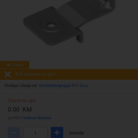
Online
Rok isporuke na upit!
Prodaja i slanje od:
Architektengruppe S71 d.o.o.
Cijena na upit
0.00 KM
sa PDV
Troškovi dostave
Komada