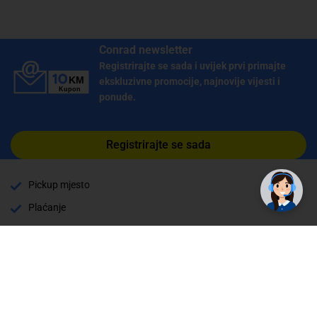
Conrad newsletter
Registrirajte se sada i uvijek prvi primajte
ekskluzivne promocije, najnovije vijesti i
ponude.
Registrirajte se sada
Pickup mjesto
Plaćanje
Naručivanje i slanje
Povrat i garancija
Način plaćanja