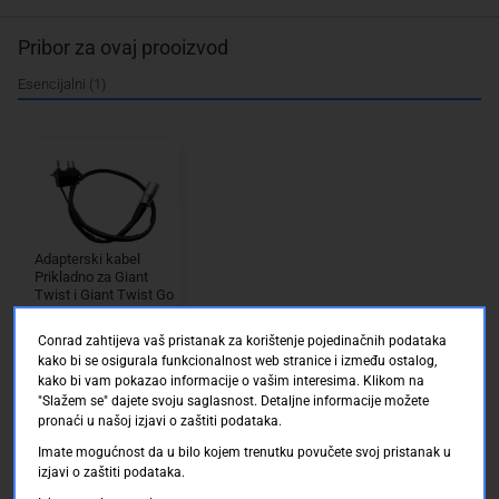
Pribor za ovaj prooizvod
Esencijalni (1)
Adapterski kabel
Prikladno za Giant
Twist i Giant Twist Go
36 V batterytester
Conrad Electronic SE
Plug & Play-Kabel
Dostupno online
Conrad zahtijeva vaš pristanak za korištenje pojedinačnih podataka
AT00084
Dostava: 14.08.2026 d
kako bi se osigurala funkcionalnost web stranice i između ostalog,
o 20.08.2026
kako bi vam pokazao informacije o vašim interesima. Klikom na
"Slažem se" dajete svoju saglasnost. Detaljne informacije možete
pronaći u našoj izjavi o zaštiti podataka.
455.00 KM
Imate mogućnost da u bilo kojem trenutku povučete svoj pristanak u
izjavi o zaštiti podataka.