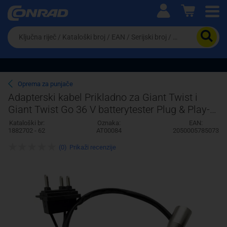
Ova postavka prilagođava asortiman proizvoda i
cijene vašim potrebama.
Da
biste
potražili
proizvod,
unesite
ključnu
Pravno lice
Fizičko lice
Oprema za punjače
riječ,
Adapterski kabel Prikladno za Giant Twist i
kataloški
Giant Twist Go 36 V batterytester Plug & Play-
broj,
EAN
Kabel AT00084
Kataloški br:
Oznaka:
EAN:
ili
1882702 - 62
AT00084
2050005785073
serijski
broj
(0)
Prikaži recenzije