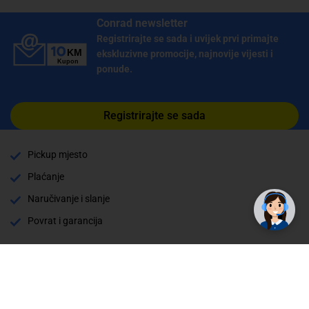
Conrad newsletter
Registrirajte se sada i uvijek prvi primajte
ekskluzivne promocije, najnovije vijesti i
ponude.
Registrirajte se sada
Pickup mjesto
✕
Trebate pomoć? Tu smo! 👋
Plaćanje
Naručivanje i slanje
Povrat i garancija
Način plaćanja