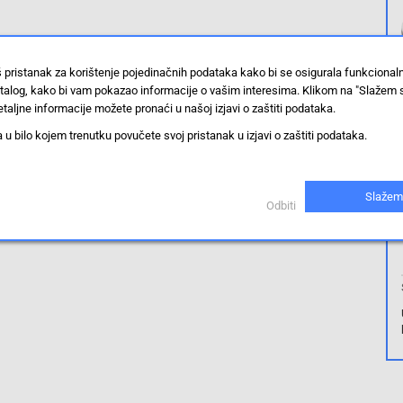
š pristanak za korištenje pojedinačnih podataka kako bi se osigurala funkciona
stalog, kako bi vam pokazao informacije o vašim interesima. Klikom na "Slažem 
taljne informacije možete pronaći u našoj izjavi o zaštiti podataka.
 bilo kojem trenutku povučete svoj pristanak u izjavi o zaštiti podataka.
Slažem
Odbiti
iti.