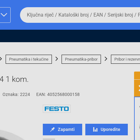
Da
biste
potražili
proizvod,
unesite
ključnu
man proizvoda i
riječ,
kataloški
broj,
Pneumatika i tekućine
Pneumatika-pribor
Pribor i rezervn
EAN
ili
serijski
4 1 kom.
broj
Oznaka:
2224
EAN:
4052568000158
Fizičko lice
Zapamti
Uporedite