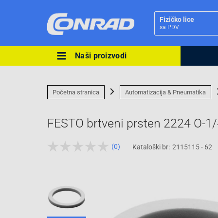
Fizičko lice
sa PDV
Naši proizvodi
Ova postavka prilagođava asorti
cijene vašim potrebama.
Početna stranica
Automatizacija & Pneumatika
FESTO brtveni prsten 2224 O-1/
(0)
Kataloški br:
2115115 - 62
Pravno lice