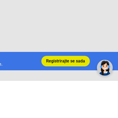
✕
Trebate pomoć? Tu smo! 👋
Registrirajte se sada
e.
Povrat i garancija