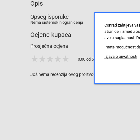
Opis
Brtveni
prsten
Opseg isporuke
O-
1/4
Nema sistemskih ograničenja
Conrad zahtijeva va
izrađen
od
stranice i između o
Ocjene kupaca
polivinilklorida
svoju saglasnost. De
bez
plastifikatora.
Prosječna ocjena
Imate mogućnost da u
Nominalni
moment
Izjava o privatnosti
pritezanja
0.00 od 5 zvjezdica
=
9,05
Nm,
Još nema recenzija ovog proizvoda, ali to možete promijen
tolerancija
prema
nominalnom
momentu
zatezanja
=
±
20%,
podaci
o
materijalu
=
(*
bez