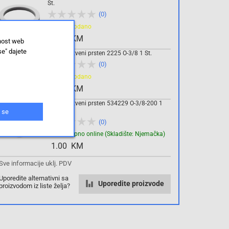
St.
(0)
Rasprodano
0.90 KM
lnost web
se" dajete
FESTO brtveni prsten 2225 O-3/8 1 St.
(0)
Rasprodano
0.00 KM
FESTO brtveni prsten 534229 O-3/8-200 1
St.
 se
(0)
Dostupno online (Skladište: Njemačka)
1.00 KM
Sve informacije uklj. PDV
Uporedite alternativni sa
Uporedite proizvode
proizvodom iz liste želja?