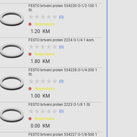
Komada
FESTO brtveni prsten 534230 O-1/2-100 1
St.
(0)
Rasprodano
Dodaj u košaricu
1.20 KM
FESTO brtveni prsten 2224 O-1/4 1 kom.
(0)
Rasprodano
1.80 KM
FESTO brtveni prsten 534228 O-1/4-200 1
St.
(0)
Rasprodano
1.00 KM
FESTO brtveni prsten 2223 O-1/8 1 St.
(0)
Rasprodano
0.00 KM
FESTO brtveni prsten 534227 O-1/8-500 1