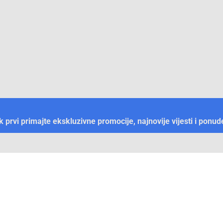
ek prvi primajte ekskluzivne promocije, najnovije vijesti i ponud
Plaćanje
Naručivanje i slanje