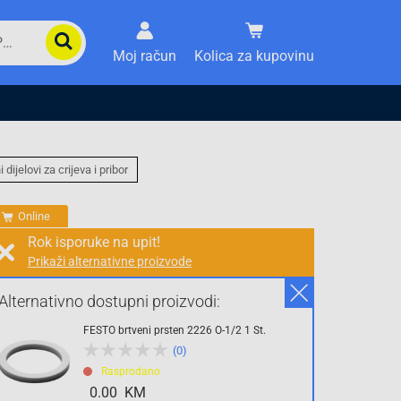
Moj račun
Kolica za kupovinu
i dijelovi za crijeva i pribor
Online
Rok isporuke na upit!
Prikaži alternativne proizvode
Prodaja i slanje od:
Architektengruppe S71 d.o.o.
Alternativno dostupni proizvodi:
FESTO brtveni prsten 2226 O-1/2 1 St.
1.80 KM
(0)
sa PDV
Troškovi dostave
Rasprodano
0.00 KM