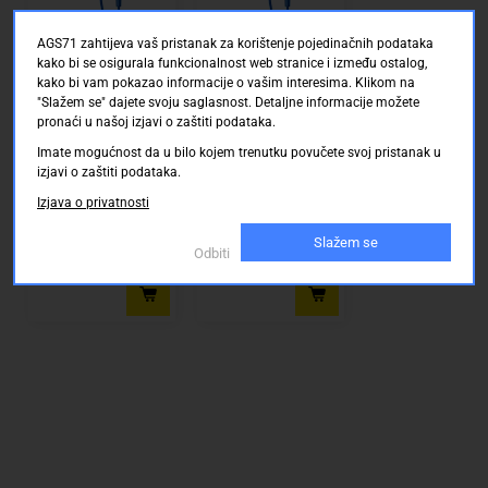
Tekstilni
AGS71 zahtijeva vaš pristanak za korištenje pojedinačnih podataka
kabel
kako bi se osigurala funkcionalnost web stranice i između ostalog,
prekriven
In Ear slušalice JBL
In Ear slušalice JBL
kako bi vam pokazao informacije o vašim interesima. Klikom na
bez
Harman E15 U ušima
Harman E15 U ušima
"Slažem se" dajete svoju saglasnost. Detaljne informacije možete
Slušalice s
Slušalice s
zapetljanja
pronaći u našoj izjavi o zaštiti podataka.
mikrofonom Plava
mikrofonom Plava
Conrad Electronic SE
Conrad Electronic SE
boja
boja
Uskoro dostupno
Uskoro dostupno
Imate mogućnost da u bilo kojem trenutku povučete svoj pristanak u
izjavi o zaštiti podataka.
Izjava o privatnosti
Slažem se
0.00 KM
0.00 KM
Odbiti