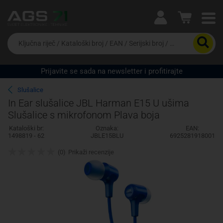
Ova postavka prilagođava asortiman proizvoda i
cijene vašim potrebama.
Da
biste
potražili
proizvod,
Prijavite se sada na newsletter i profitirajte
unesite
Pravno lice
Fizičko lice
ključnu
Slušalice
riječ,
In Ear slušalice JBL Harman E15 U ušima
kataloški
Slušalice s mikrofonom Plava boja
broj,
EAN
Kataloški br:
Oznaka:
EAN:
ili
1498819 - 62
JBLE15BLU
6925281918001
serijski
broj
(0)
Prikaži recenzije