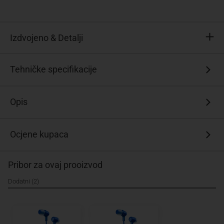
Izdvojeno & Detalji
JBL
Tehničke specifikacije
potpis
zvuka
Opis
Univerzalni
daljinski
upravljač
Ocjene kupaca
s
jednim
gumbom
Pribor za ovaj prooizvod
s
integriranim
Dodatni (2)
mikrofonom
Lagan
i
zgodan