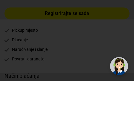
Registrirajte se sada
Pickup mjesto
Plaćanje
✕
Trebate pomoć? Tu smo! 👋
Naručivanje i slanje
Povrat i garancija
Način plaćanja