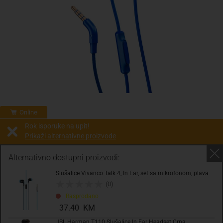
Online
Rok isporuke na upit!
Prikaži alternativne proizvode
Prodaja i slanje od:
Architektengruppe S71 d.o.o.
Alternativno dostupni proizvodi:
Slušalice Vivanco Talk 4, In Ear, set sa mikrofonom, plava
Cijena na upit
(0)
0.00 KM
Rasprodano
sa PDV
Troškovi dostave
37.40 KM
JBL Harman T110 Slušalice In Ear Headset Crna