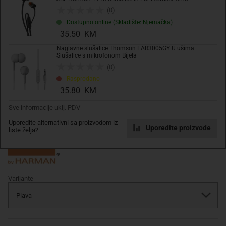
Komada
(0)
Dostupno online (Skladište: Njemačka)
35.50 KM
Dodaj u košaricu
Naglavne slušalice Thomson EAR3005GY U ušima
Slušalice s mikrofonom Bijela
(0)
Dodati na listu želja
Rasprodano
35.80 KM
Sve informacije uklj. PDV
Uporedite alternativni sa proizvodom iz
Uporedite proizvode
liste želja?
Varijante