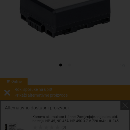
1/2
Online
Rok isporuke na upit!
Prikaži alternativne proizvode
Prodaja i slanje od:
Architektengruppe S71 d.o.o.
Alternativno dostupni proizvodi:
Kamera-akumulator Hähnel Zamjenjuje originalnu akU.
Cijena na upit
bateriju NP-45, NP-45A, NP-45S 3.7 V 720 mAh HL-F45
0.00 KM
(0)