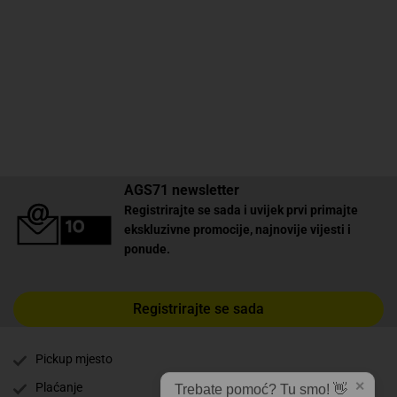
AGS71 newsletter
Registrirajte se sada i uvijek prvi primajte
ekskluzivne promocije, najnovije vijesti i
ponude.
Registrirajte se sada
Pickup mjesto
✕
Plaćanje
Trebate pomoć? Tu smo! 👋