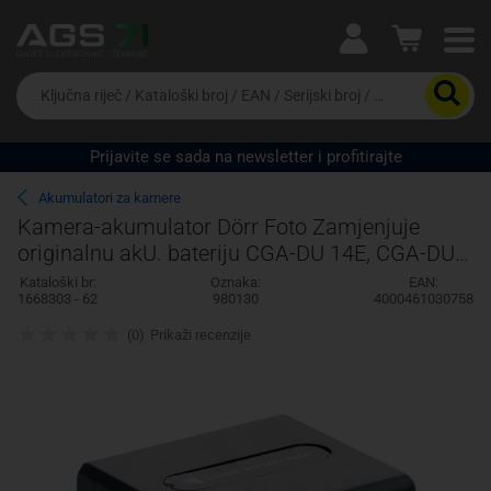
Ova postavka prilagođava asortiman proizvoda i
cijene vašim potrebama.
Da
biste
potražili
proizvod,
Prijavite se sada na newsletter i profitirajte
unesite
Pravno lice
Fizičko lice
ključnu
Akumulatori za kamere
riječ,
Kamera-akumulator Dörr Foto Zamjenjuje
kataloški
originalnu akU. bateriju CGA-DU 14E, CGA-DU
broj,
EAN
1B, CGR-DU 06, CGA-DU 07, CP-861 7.2 V 720
Kataloški br:
Oznaka:
EAN:
ili
1668303 - 62
980130
4000461030758
mA
serijski
broj
(0)
Prikaži recenzije