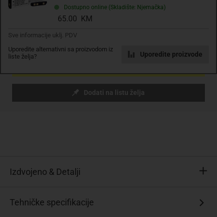
Dostupno online (Skladište: Njemačka)
sa PDV
Troškovi dostave
65.00 KM
Komada
Sve informacije uklj. PDV
Uporedite alternativni sa proizvodom iz
Uporedite proizvode
liste želja?
Dodaj u košaricu
Dodati na listu želja
Izdvojeno & Detalji
Idealno
Tehničke specifikacije
kao