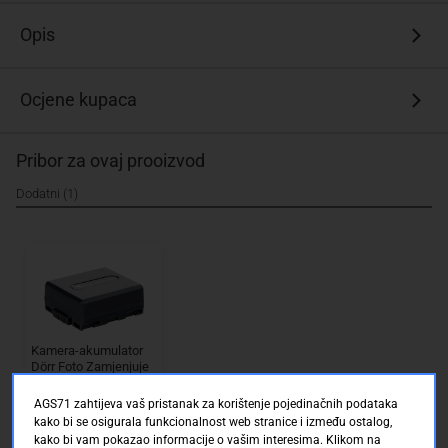
rezervna
ili
Opis
druga
baterija
Ocjene kupaca
Velika
gustoća
energije
Pribor za ovaj prooizvod
Integrirana
zaštitna
Dodatni (1)
elektronika
Kamera-akumulator
Dörr Foto Zamjenjuje
originalnu akU.
bateriju CGA-DU 14E,
Conrad Electronic SE
AGS71 zahtijeva vaš pristanak za korištenje pojedinačnih podataka
CGA-DU 1B, CGR-DU
Uskoro dostupno
kako bi se osigurala funkcionalnost web stranice i između ostalog,
06, CGA-DU 07, CP-
kako bi vam pokazao informacije o vašim interesima. Klikom na
861 7.2 V 720 mA