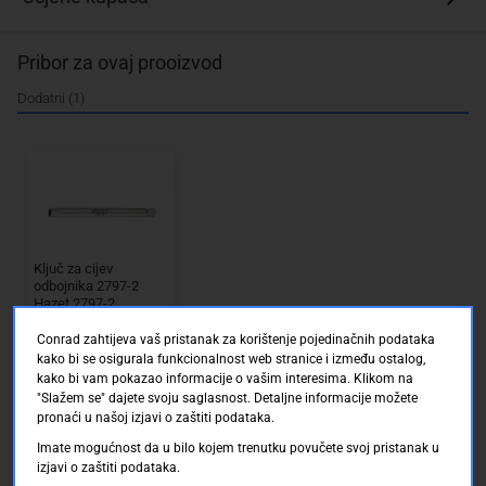
Pribor za ovaj prooizvod
Dodatni (1)
Ključ za cijev
odbojnika 2797-2
Hazet 2797-2
Conrad Electronic SE
Conrad zahtijeva vaš pristanak za korištenje pojedinačnih podataka
Dostupno online
Dostava: 16.08.2026 d
kako bi se osigurala funkcionalnost web stranice i između ostalog,
o 22.08.2026
kako bi vam pokazao informacije o vašim interesima. Klikom na
"Slažem se" dajete svoju saglasnost. Detaljne informacije možete
pronaći u našoj izjavi o zaštiti podataka.
71.50 KM
Imate mogućnost da u bilo kojem trenutku povučete svoj pristanak u
izjavi o zaštiti podataka.