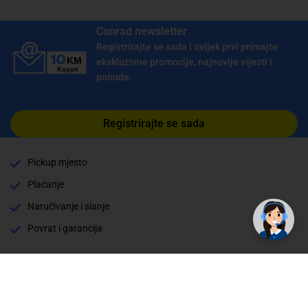
Conrad newsletter
Registrirajte se sada i uvijek prvi primajte
ekskluzivne promocije, najnovije vijesti i
ponude.
Registrirajte se sada
Pickup mjesto
Plaćanje
Naručivanje i slanje
Povrat i garancija
Način plaćanja