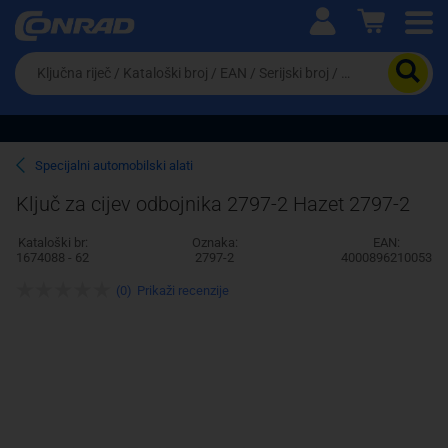
Ova postavka prilagođava asortiman proizvoda i
cijene vašim potrebama.
Da
biste
potražili
proizvod,
unesite
ključnu
Pravno lice
Fizičko lice
Specijalni automobilski alati
riječ,
kataloški
Ključ za cijev odbojnika 2797-2 Hazet 2797-2
broj,
EAN
Kataloški br:
Oznaka:
EAN:
ili
1674088 - 62
2797-2
4000896210053
serijski
broj
(0)
Prikaži recenzije