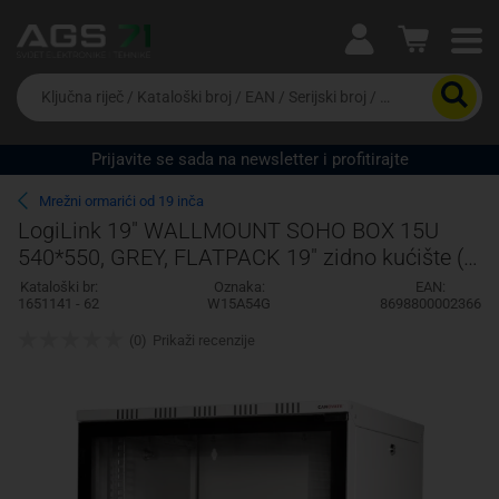
Ova postavka prilagođava asortiman proizvoda i
cijene vašim potrebama.
Da
biste
potražili
proizvod,
Prijavite se sada na newsletter i profitirajte
unesite
Pravno lice
Fizičko lice
ključnu
Mrežni ormarići od 19 inča
riječ,
LogiLink 19" WALLMOUNT SOHO BOX 15U
kataloški
540*550, GREY, FLATPACK 19" zidno kućište (Š
broj,
EAN
x V x D) 540 x 723 x 550 mm 15 U svijet
Kataloški br:
Oznaka:
EAN:
ili
1651141 - 62
W15A54G
8698800002366
serijski
broj
(0)
Prikaži recenzije