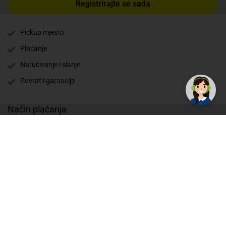
Registrirajte se sada
Pickup mjesto
Plaćanje
✕
Trebate pomoć? Tu smo! 👋
Naručivanje i slanje
Povrat i garancija
Način plaćanja