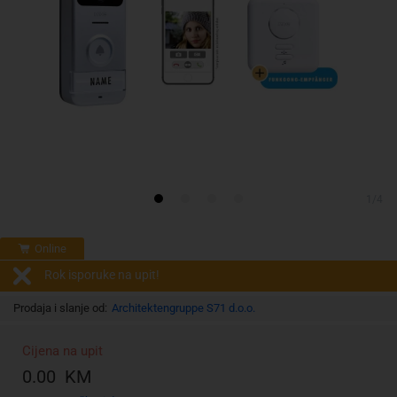
1/4
Online
Rok isporuke na upit!
Prodaja i slanje od:
Architektengruppe S71 d.o.o.
Cijena na upit
0.00 KM