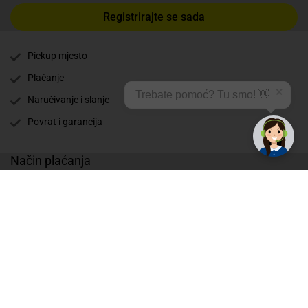
Registrirajte se sada
Pickup mjesto
Plaćanje
✕
Trebate pomoć? Tu smo! 👋
Naručivanje i slanje
Povrat i garancija
Način plaćanja