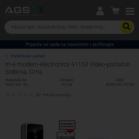
Ova postavka prilagođava asortiman proizvoda i
cijene vašim potrebama.
Da
biste
potražili
proizvod,
Prijavite se sada na newsletter i profitirajte
unesite
Pravno lice
Fizičko lice
ključnu
Portafonski sustavi
riječ,
m-e modern-electronics 41153 Video-portafon
kataloški
Srebrna, Crna
broj,
EAN
Kataloški br:
Oznaka:
EAN:
ili
1663104 - 62
41153
4250109170753
serijski
broj
(0)
Prikaži recenzije