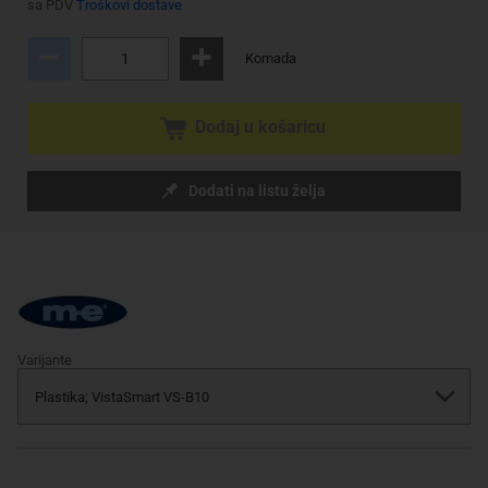
sa PDV
Troškovi dostave
Komada
Dodaj u košaricu
Dodati na listu želja
Varijante