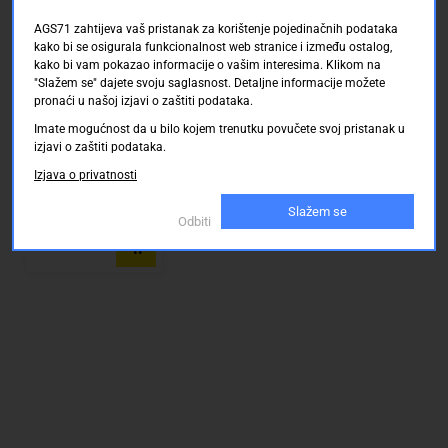
(vanjska
AGS71 zahtijeva vaš pristanak za korištenje pojedinačnih podataka
stanica)
kako bi se osigurala funkcionalnost web stranice i između ostalog,
m-e modern-
electronics 41153
kako bi vam pokazao informacije o vašim interesima. Klikom na
Video-portafon
"Slažem se" dajete svoju saglasnost. Detaljne informacije možete
Srebrna, Crna
Conrad Electronic SE
pronaći u našoj izjavi o zaštiti podataka.
Uskoro dostupno
Imate mogućnost da u bilo kojem trenutku povučete svoj pristanak u
izjavi o zaštiti podataka.
Izjava o privatnosti
0.00 KM
Slažem se
Odbiti