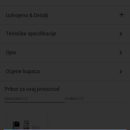
Izdvojeno & Detalji
Infracrvene
Tehničke specifikacije
LED
diode
za
Opis
optimizirani
noćni
vid
Ocjene kupaca
Uz
dodatno
Pribor za ovaj prooizvod
zvono
na
Esencijalni (1)
Dodatni (1)
vratima
S
ugrađenom
LiPo
baterijom