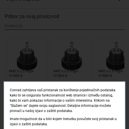
Pribor za ovaj prooizvod
Dodatni (3)
M42 x 2.5 Vigor
M42 x 2.5 Vigor
M42 x 2.5 Vigor
V1963-8
V1963-8
V1963-8
Conrad Electronic SE
Conrad Electronic SE
Conrad Electronic 
Conrad zahtijeva vaš pristanak za korištenje pojedinačnih podataka
Dostupno online
Dostupno online
Dostupno online
Dostava: 15.08.2026 d
Dostava: 15.08.2026 d
Dostava: 15.08.202
kako bi se osigurala funkcionalnost web stranice i između ostalog,
o 21.08.2026
o 21.08.2026
o 21.08.2026
kako bi vam pokazao informacije o vašim interesima. Klikom na
"Slažem se" dajete svoju saglasnost. Detaljne informacije možete
pronaći u našoj izjavi o zaštiti podataka.
68.50 KM
68.50 KM
68.50
Imate mogućnost da u bilo kojem trenutku povučete svoj pristanak u
izjavi o zaštiti podataka.