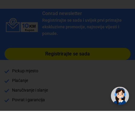
Conrad newsletter
Registrirajte se sada i uvijek prvi primajte
ekskluzivne promocije, najnovije vijesti i
ponude.
Registrirajte se sada
Pickup mjesto
Plaćanje
Naručivanje i slanje
Povrat i garancija
Način plaćanja