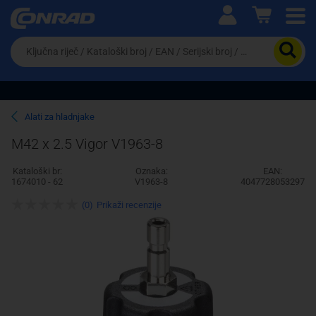
Ova postavka prilagođava asortiman proizvoda i
cijene vašim potrebama.
Da
biste
potražili
proizvod,
unesite
ključnu
Pravno lice
Fizičko lice
Alati za hladnjake
riječ,
kataloški
M42 x 2.5 Vigor V1963-8
broj,
EAN
Kataloški br:
Oznaka:
EAN:
ili
1674010 - 62
V1963-8
4047728053297
serijski
broj
(0)
Prikaži recenzije