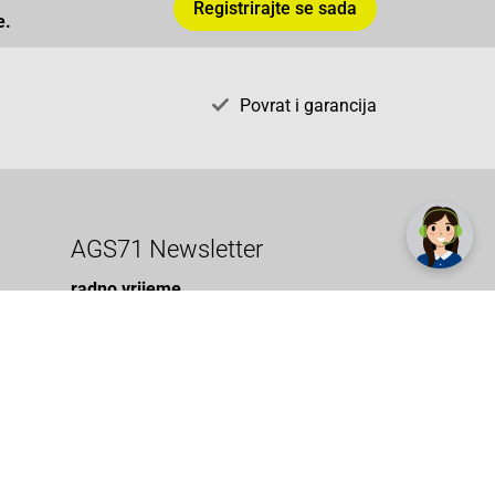
Registrirajte se sada
e.
Povrat i garancija
✕
Trebate pomoć? Tu smo! 👋
AGS71 Newsletter
radno vrijeme
pon. - sub.: 9:00 - 21:00
nedjelja: neradna
tel. maloprodaja:+387 033 65 58 07
tel. veleprodaja:+387 033 71 23 90
info@ags71.ba