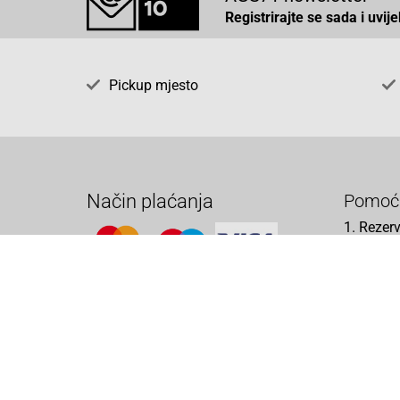
Registrirajte se sada i uvij
Pickup mjesto
Način plaćanja
Pomoć
1. Rezerv
2. Popra
3. Kalibr
4. Opći u
5. Izjava
Cijene , uvjeti plaćanja