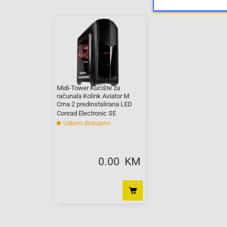
Midi-Tower Kućište za
računala Kolink Aviator M
Crna 2 predinstalirana LED
ventilatora, Bočni prozor, Filter
Conrad Electronic SE
prašine, Prikladno
Uskoro dostupno
0.00 KM