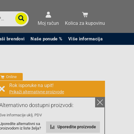
Moj račun
Kolica za kupovinu
aši brendovi
Naše ponude %
Više informacija
Online
Rok isporuke na upit!
Prikaži alternativne proizvode
Prodaja i slanje od:
Architektengruppe S71 d.o.o.
Alternativno dostupni proizvodi:
Sve informacije uklj. PDV
Cijena na upit
Uporedite alternativni sa
0.00 KM
Uporedite proizvode
proizvodom iz liste želja?