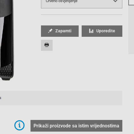
Zapamti
Uporedite
3/3
a
Prikaži proizvode sa istim vrijednostima