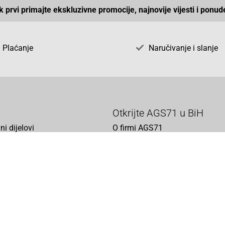
ek prvi primajte ekskluzivne promocije, najnovije vijesti i ponud
Plaćanje
Naručivanje i slanje
Otkrijte AGS71 u BiH
ni dijelovi
O firmi AGS71
vka
Naše jake marke
acija
vjeti
 o zaštiti podataka