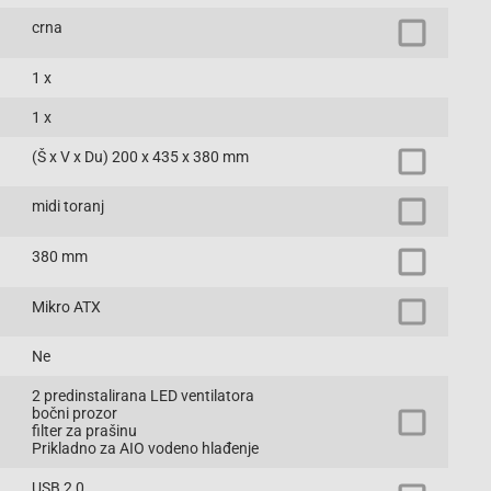
crna
1 x
1 x
(Š x V x Du) 200 x 435 x 380 mm
midi toranj
380 mm
Mikro ATX
Ne
2 predinstalirana LED ventilatora
bočni prozor
filter za prašinu
Prikladno za AIO vodeno hlađenje
USB 2,0