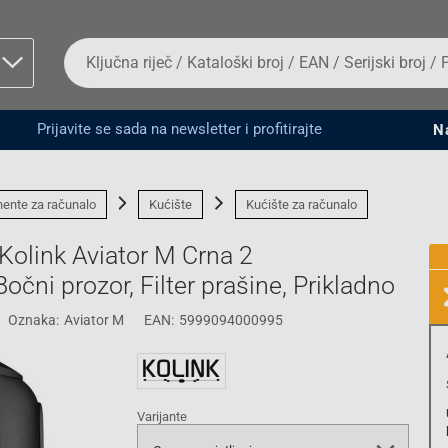
Da
biste
potražili
proizvod,
unesite
Prijavite se sada na newsletter i profitirajte
N
ključnu
man proizvoda i
riječ,
kataloški
broj,
ente za računalo
Kućište
Kućište za računalo
EAN
ili
Kolink Aviator M Crna 2
serijski
broj
Bočni prozor, Filter prašine, Prikladno
Oznaka:
Aviator M
EAN:
5999094000995
Fizičko lice
Varijante