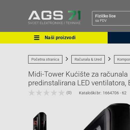
Fizičko lice
sa PDV
Naši proizvodi
Ova postavka prilagođava asorti
cijene vašim potrebama.
Početna stranica
Računala & Ured
Kompon
Midi-Tower Kućište za računala 
predinstalirana LED ventilatora, 
(0)
Kataloški br:
1664706 - 62
Pravno lice