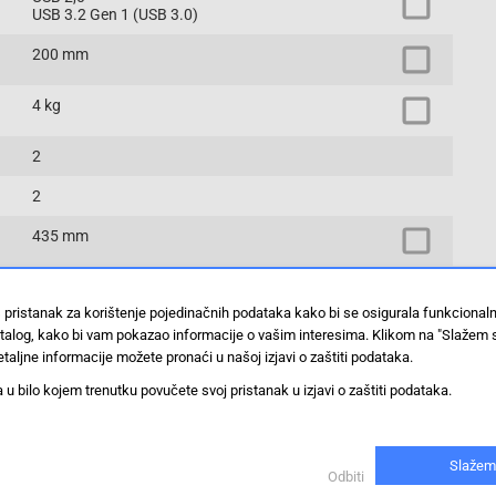
USB 3.2 Gen 1 (USB 3.0)
200 mm
4 kg
2
2
435 mm
PC-Gehäuse
 pristanak za korištenje pojedinačnih podataka kako bi se osigurala funkcional
stalog, kako bi vam pokazao informacije o vašim interesima. Klikom na "Slažem 
Prikaži proizvode sa istim vrijednostima
taljne informacije možete pronaći u našoj izjavi o zaštiti podataka.
 bilo kojem trenutku povučete svoj pristanak u izjavi o zaštiti podataka.
Slažem
Odbiti