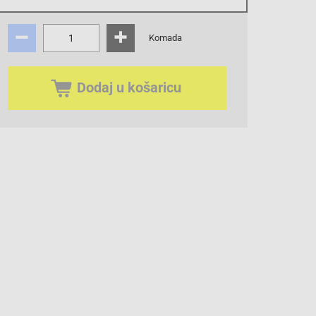
sa PDV
Troškovi dostave
Komada
Dodaj u košaricu