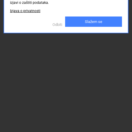
63.00 KM
63.00 KM
izjavi o zaštiti podataka.
Izjava o privatnosti
Slažem se
Odbiti