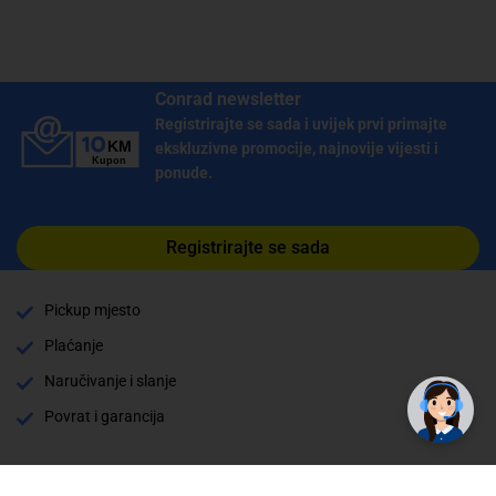
Conrad newsletter
Registrirajte se sada i uvijek prvi primajte
ekskluzivne promocije, najnovije vijesti i
ponude.
Registrirajte se sada
Pickup mjesto
Plaćanje
Naručivanje i slanje
Povrat i garancija
Način plaćanja