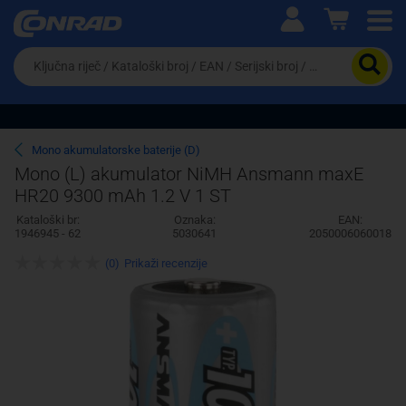
Ova postavka prilagođava asortiman proizvoda i
cijene vašim potrebama.
Da
biste
potražili
proizvod,
unesite
ključnu
Pravno lice
Fizičko lice
Mono akumulatorske baterije (D)
riječ,
Mono (L) akumulator NiMH Ansmann maxE
kataloški
HR20 9300 mAh 1.2 V 1 ST
broj,
EAN
Kataloški br:
Oznaka:
EAN:
ili
1946945 - 62
5030641
2050006060018
serijski
broj
(0)
Prikaži recenzije