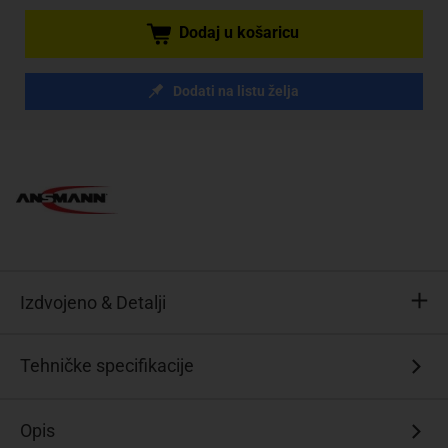
Dodaj u košaricu
Dodati na listu želja
Izdvojeno & Detalji
Minimalno
Tehničke specifikacije
samopražnjenje
Velika
Opis
učinkovitost