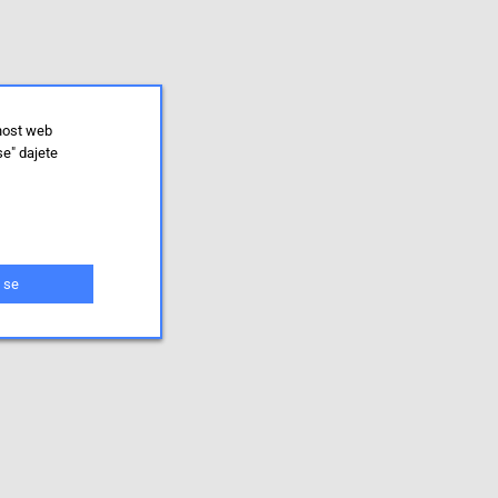
lnost web
se" dajete
 se