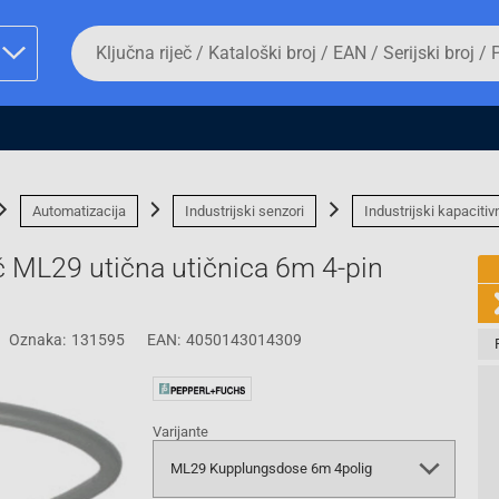
Da
biste
potražili
proizvod,
unesite
ključnu
man proizvoda i
riječ,
kataloški
broj,
Automatizacija
Industrijski senzori
Industrijski kapacitivn
EAN
ili
ač ML29 utična utičnica 6m 4-pin
serijski
broj
Oznaka:
131595
EAN:
4050143014309
Fizičko lice
Varijante