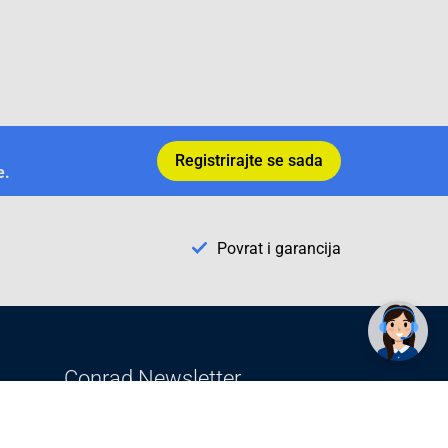
Registrirajte se sada
e.
Povrat i garancija
✕
Trebate pomoć? Tu smo! 👋
Conrad Newsletter
radno vrijeme
pon. - sub.: 9:00 - 21:00