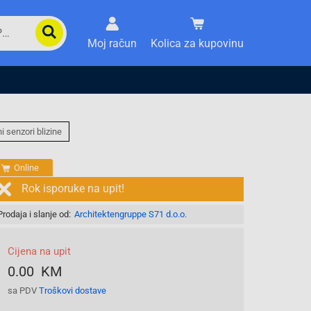
Moj račun
Kolica za kupovinu
i senzori blizine
Online
Rok isporuke na upit!
Prodaja i slanje od:
Architektengruppe S71 d.o.o.
Cijena na upit
0.00 KM
sa PDV
Troškovi dostave