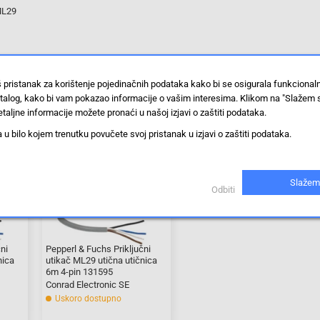
ML29
š pristanak za korištenje pojedinačnih podataka kako bi se osigurala funkciona
stalog, kako bi vam pokazao informacije o vašim interesima. Klikom na "Slažem 
taljne informacije možete pronaći u našoj izjavi o zaštiti podataka.
 bilo kojem trenutku povučete svoj pristanak u izjavi o zaštiti podataka.
Slažem
Odbiti
ni
Pepperl & Fuchs Priključni
nica
utikač ML29 utična utičnica
6m 4-pin 131595
Conrad Electronic SE
Uskoro dostupno