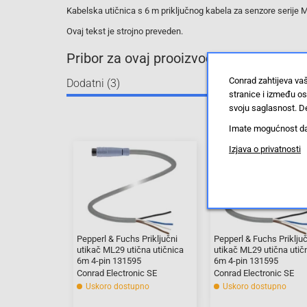
Kabelska utičnica s 6 m priključnog kabela za senzore serije 
Ovaj tekst je strojno preveden.
Pribor za ovaj prooizvod
Conrad zahtijeva va
Dodatni (3)
stranice i između o
svoju saglasnost. De
Imate mogućnost da u
Izjava o privatnosti
Pepperl & Fuchs Priključni
Pepperl & Fuchs Priključ
utikač ML29 utična utičnica
utikač ML29 utična utič
6m 4-pin 131595
6m 4-pin 131595
Conrad Electronic SE
Conrad Electronic SE
Uskoro dostupno
Uskoro dostupno