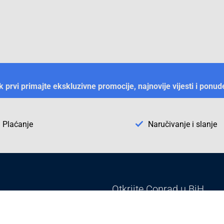
ek prvi primajte ekskluzivne promocije, najnovije vijesti i ponud
Plaćanje
Naručivanje i slanje
Otkrijte Conrad u BiH
ni dijelovi
O firmi Conrad
vka
Pickup mjesto u Sarajevu