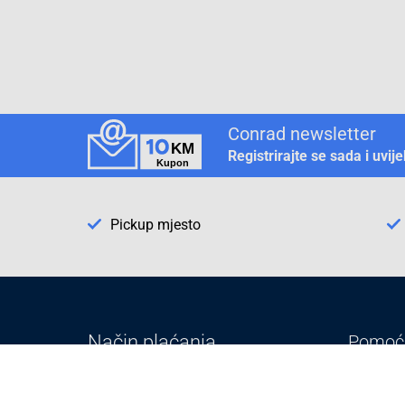
Conrad newsletter
Registrirajte se sada i uvij
Pickup mjesto
Način plaćanja
Pomoć
1. Rezerv
2. Popra