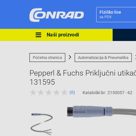
Fizičko lice
sa PDV
Naši proizvodi
Ova postavka prilagođava asorti
cijene vašim potrebama.
Početna stranica
Automatizacija & Pneumatika
Pepperl & Fuchs Priključni utik
131595
(0)
Kataloški br:
2130057 - 62
Pravno lice