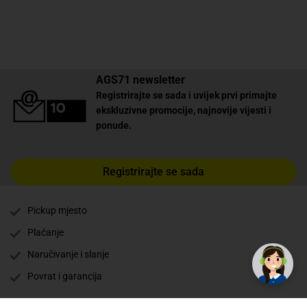
AGS71 newsletter
Registrirajte se sada i uvijek prvi primajte
ekskluzivne promocije, najnovije vijesti i
ponude.
Registrirajte se sada
Pickup mjesto
✕
Trebate pomoć? Tu smo! 👋
Plaćanje
Naručivanje i slanje
Povrat i garancija