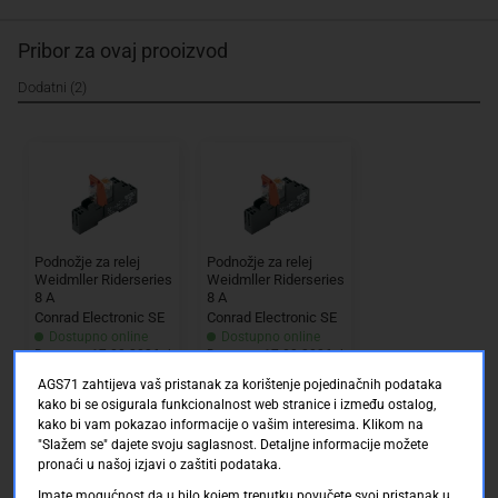
Pribor za ovaj prooizvod
Dodatni (2)
Podnožje za relej
Podnožje za relej
Weidmller Riderseries
Weidmller Riderseries
8 A
8 A
Conrad Electronic SE
Conrad Electronic SE
Dostupno online
Dostupno online
Dostava: 17.08.2026 d
Dostava: 17.08.2026 d
o 23.08.2026
o 23.08.2026
AGS71 zahtijeva vaš pristanak za korištenje pojedinačnih podataka
kako bi se osigurala funkcionalnost web stranice i između ostalog,
kako bi vam pokazao informacije o vašim interesima. Klikom na
83.00 KM
83.00 KM
"Slažem se" dajete svoju saglasnost. Detaljne informacije možete
pronaći u našoj izjavi o zaštiti podataka.
Imate mogućnost da u bilo kojem trenutku povučete svoj pristanak u