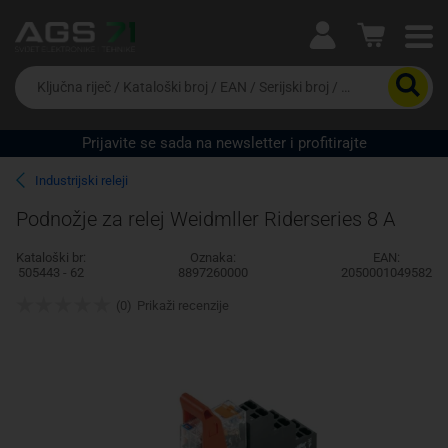
Ova postavka prilagođava asortiman proizvoda i
cijene vašim potrebama.
Da
biste
potražili
proizvod,
Prijavite se sada na newsletter i profitirajte
unesite
Pravno lice
Fizičko lice
ključnu
Industrijski releji
riječ,
kataloški
Podnožje za relej Weidmller Riderseries 8 A
broj,
EAN
Kataloški br:
Oznaka:
EAN:
ili
505443 - 62
8897260000
2050001049582
serijski
broj
(0)
Prikaži recenzije