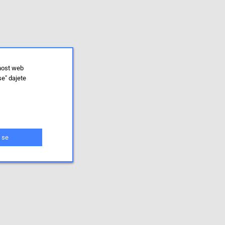
lnost web
se" dajete
 se