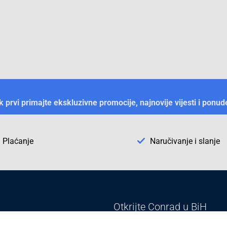
ek prvi primajte ekskluzivne promocije, najnovije vijesti i ponud
Plaćanje
Naručivanje i slanje
Otkrijte Conrad u BiH
ni dijelovi
O firmi Conrad