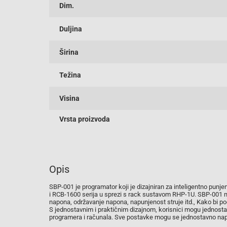
Dim.
Duljina
Širina
Težina
Visina
Vrsta proizvoda
Opis
SBP-001 je programator koji je dizajniran za inteligentno pun
i RCB-1600 serija u sprezi s rack sustavom RHP-1U. SBP-001 m
napona, održavanje napona, napunjenost struje itd., Kako bi podrž
S jednostavnim i praktičnim dizajnom, korisnici mogu jednost
programera i računala. Sve postavke mogu se jednostavno na