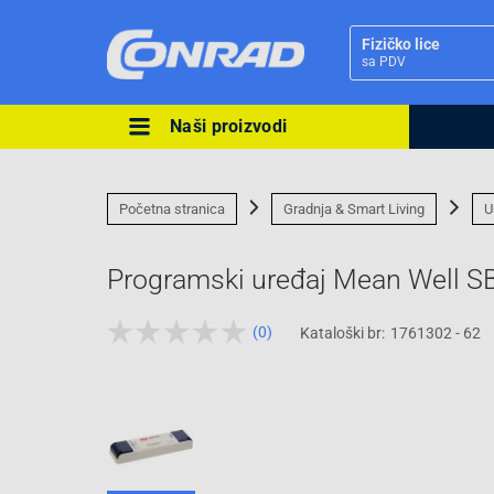
Fizičko lice
sa PDV
Naši proizvodi
Ova postavka prilagođava asorti
cijene vašim potrebama.
Početna stranica
Gradnja & Smart Living
U
Programski uređaj Mean Well S
(0)
Kataloški br:
1761302 - 62
Pravno lice