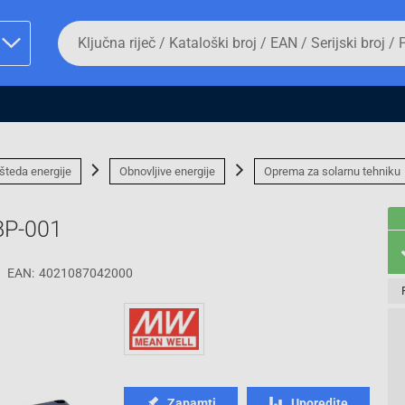
Da
biste
potražili
proizvod,
unesite
ključnu
man proizvoda i
riječ,
kataloški
broj,
šteda energije
Obnovljive energije
Oprema za solarnu tehniku
EAN
ili
serijski
BP-001
broj
EAN:
4021087042000
Fizičko lice
Zapamti
Uporedite