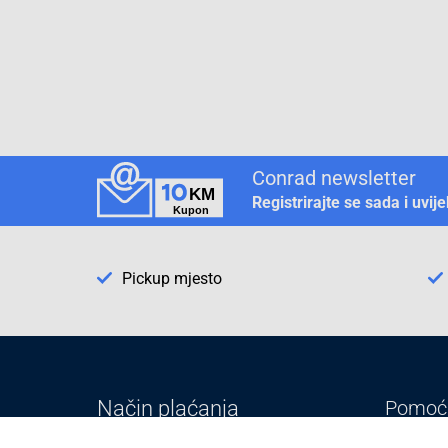
Conrad newsletter
Registrirajte se sada i uvij
Pickup mjesto
Način plaćanja
Pomoć
1. Rezerv