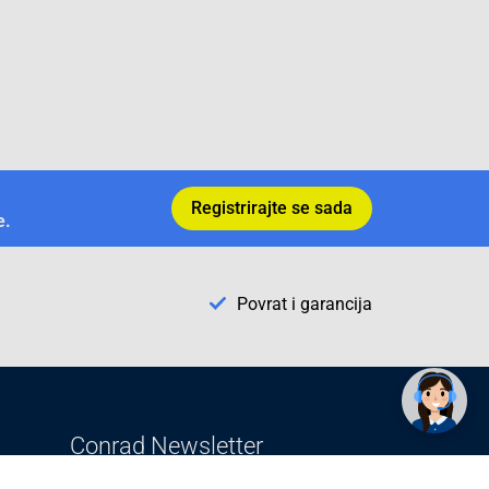
Registrirajte se sada
e.
Povrat i garancija
✕
Trebate pomoć? Tu smo! 👋
Conrad Newsletter
radno vrijeme