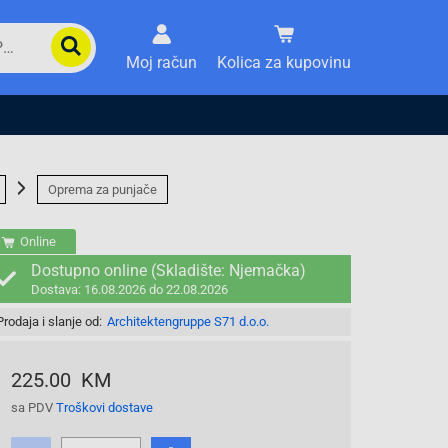
Moj račun
Kolica za kupovinu
Oprema za punjače
Online
Dostupno online (Skladište: Njemačka)
Dostava: 16.08.2026 do 22.08.2026
Prodaja i slanje od:
Architektengruppe S71 d.o.o.
225.00 KM
sa PDV
Troškovi dostave