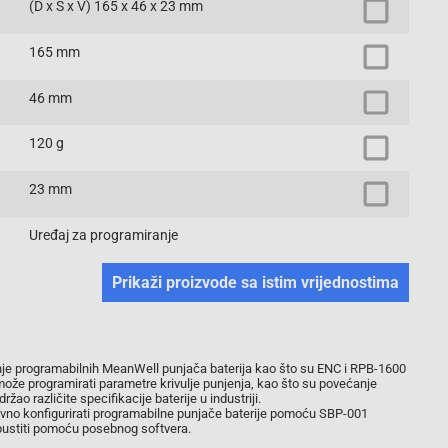
(D x Š x V) 165 x 46 x 23 mm
165 mm
46 mm
120 g
23 mm
Uređaj za programiranje
Prikaži proizvode sa istim vrijednostima
jenje programabilnih MeanWell punjača baterija kao što su ENC i RPB-1600
ože programirati parametre krivulje punjenja, kao što su povećanje
ao različite specifikacije baterije u industriji.
avno konfigurirati programabilne punjače baterije pomoću SBP-001
pustiti pomoću posebnog softvera.