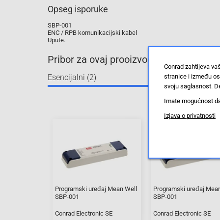
Opseg isporuke
SBP-001
ENC / RPB komunikacijski kabel
Upute.
Pribor za ovaj prooizvod
Conrad zahtijeva va
Esencijalni (2)
stranice i između o
svoju saglasnost. De
Imate mogućnost da u
Izjava o privatnosti
Programski uređaj Mean Well
Programski uređaj Mea
SBP-001
SBP-001
Conrad Electronic SE
Conrad Electronic SE