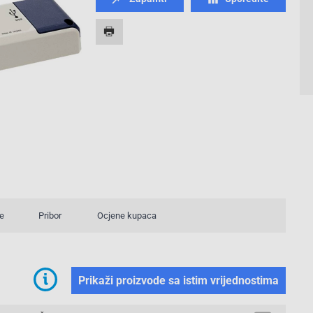
e
Pribor
Ocjene kupaca
Prikaži proizvode sa istim vrijednostima