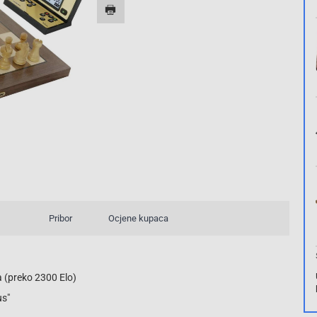
4/4
Pribor
Ocjene kupaca
 (preko 2300 Elo)
us"