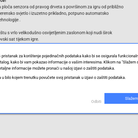
ače!
 ploča senzora od pravog drveta s površinom za igru od približno
 terensko svjetlo i izuzetno prikladno, potpuno automatsko
hnologije .
tu s vrlo velikodušno osvijetljenim zaslonom koji nudi širok
ski sat tijekom igre.
š pristanak za korištenje pojedinačnih podataka kako bi se osigurala funkciona
stalog, kako bi vam pokazao informacije o vašim interesima. Klikom na "Slažem 
taljne informacije možete pronaći u našoj izjavi o zaštiti podataka.
 bilo kojem trenutku povučete svoj pristanak u izjavi o zaštiti podataka.
Slažem
Odbiti