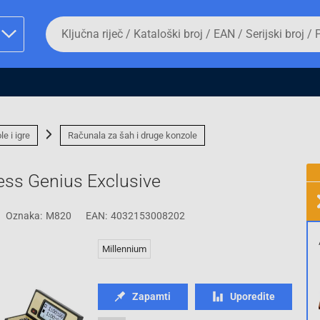
Da
biste
potražili
proizvod,
unesite
ključnu
man proizvoda i
riječ,
kataloški
broj,
e i igre
Računala za šah i druge konzole
EAN
ili
serijski
ess Genius Exclusive
broj
Oznaka:
M820
EAN:
4032153008202
Fizičko lice
Millennium
Zapamti
Uporedite