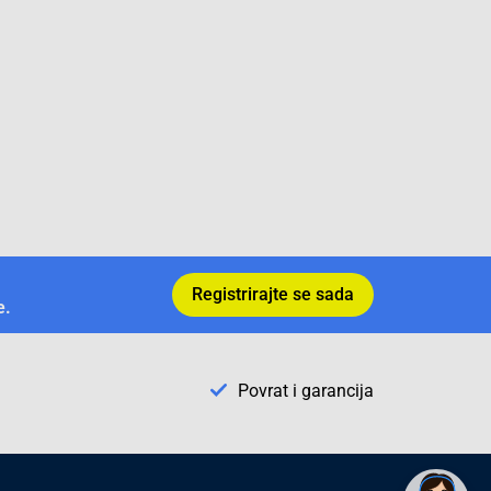
Registrirajte se sada
e.
Povrat i garancija
✕
Trebate pomoć? Tu smo! 👋