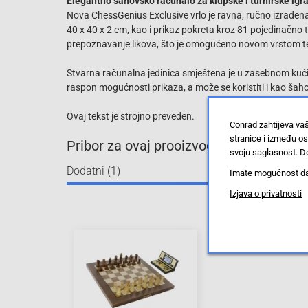
Elegantno šahovsko računalo za klupske i turnirske igr
Nova ChessGenius Exclusive vrlo je ravna, ručno izrađena
40 x 40 x 2 cm, kao i prikaz pokreta kroz 81 pojedinačno
prepoznavanje likova, što je omogućeno novom vrstom te
Stvarna računalna jedinica smještena je u zasebnom kućiš
raspon mogućnosti prikaza, a može se koristiti i kao šahov
Ovaj tekst je strojno preveden.
Conrad zahtijeva va
stranice i između o
Pribor za ovaj prooizvod
svoju saglasnost. De
Dodatni (1)
Imate mogućnost da u
Izjava o privatnosti