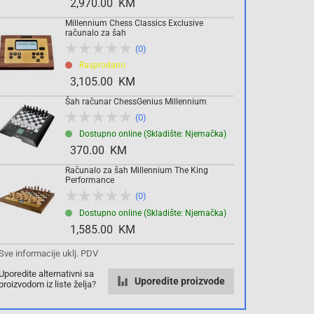
2,970.00 KM
Millennium Chess Classics Exclusive
Komada
računalo za šah
(0)
Rasprodano
Dodaj u košaricu
3,105.00 KM
Šah računar ChessGenius Millennium
(0)
Dostupno online (Skladište: Njemačka)
370.00 KM
Računalo za šah Millennium The King
Performance
(0)
Dostupno online (Skladište: Njemačka)
1,585.00 KM
Sve informacije uklj. PDV
Uporedite alternativni sa
Uporedite proizvode
proizvodom iz liste želja?