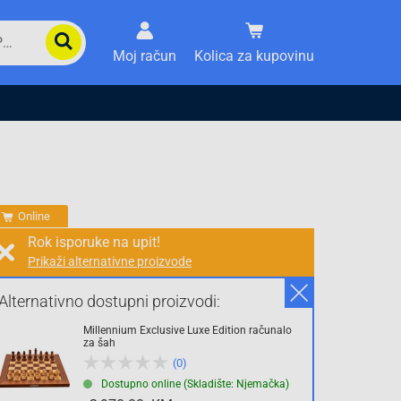
Moj račun
Kolica za kupovinu
Online
Rok isporuke na upit!
Prikaži alternativne proizvode
Prodaja i slanje od:
Architektengruppe S71 d.o.o.
Alternativno dostupni proizvodi:
Millennium Exclusive Luxe Edition računalo
Cijena na upit
za šah
(0)
0.00 KM
Dostupno online (Skladište: Njemačka)
sa PDV
Troškovi dostave