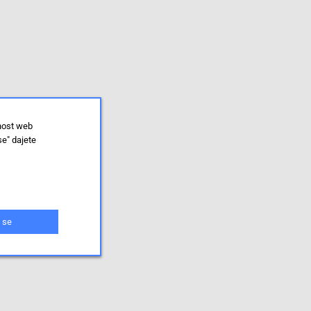
lnost web
se" dajete
 se