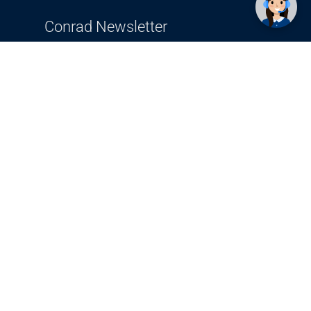
Conrad Newsletter
radno vrijeme
pon. - sub.: 9:00 - 21:00
nedjelja: neradna
tel. maloprodaja:+387 033 65 58 07
tel. veleprodaja:+387 033 71 23 90
info@conrad.ba
Prijavite se sada. Budite obaviješteni o
svim novostima i rješenjima putem e-
pošte. U bilo kojem trenutku možete
prijavu besplatno otkazati.
Više >>