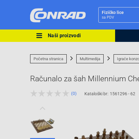
Fizičko lice
sa PDV
Naši proizvodi
Ova postavka prilagođava asorti
cijene vašim potrebama.
Početna stranica
Multimedija
Igraće konzol
Računalo za šah Millennium Ch
(0)
Kataloški br:
1561296 - 62
Pravno lice