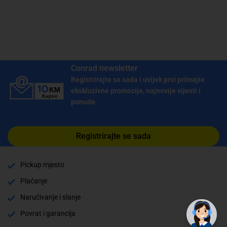
Conrad newsletter
Registrirajte se sada i uvijek prvi primajte
ekskluzivne promocije, najnovije vijesti i
ponude.
Registrirajte se sada
Pickup mjesto
Plaćanje
✕
Trebate pomoć? Tu smo! 👋
Naručivanje i slanje
Povrat i garancija