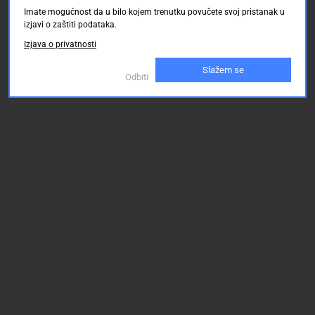
o 21.08.2026
o 21.08.2026
o 21.08.2026
Imate mogućnost da u bilo kojem trenutku povučete svoj pristanak u
izjavi o zaštiti podataka.
65.50 KM
65.50 KM
65.50
Izjava o privatnosti
Slažem se
Odbiti