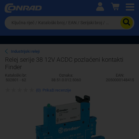
Ova postavka prilagođava asortiman proizvoda i
cijene vašim potrebama.
Da
biste
potražili
proizvod,
unesite
ključnu
Pravno lice
Fizičko lice
Industrijski releji
riječ,
Relej serije 38 12V ACDC pozlaćeni kontakti
kataloški
Finder
broj,
EAN
Kataloški br:
Oznaka:
EAN:
ili
502801 - 62
38.51.0.012.5060
2050000148415
serijski
broj
(0)
Prikaži recenzije