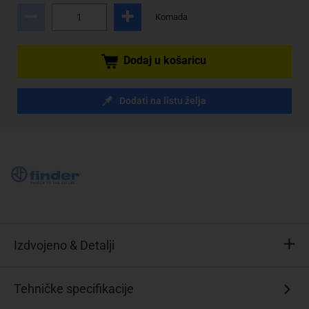
Komada
Dodaj u košaricu
Dodati na listu želja
Izdvojeno & Detalji
Širina
Tehničke specifikacije
samo