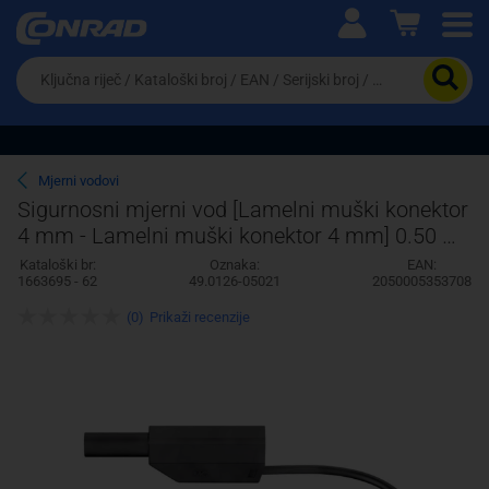
Ova postavka prilagođava asortiman proizvoda i
cijene vašim potrebama.
Da
biste
potražili
proizvod,
unesite
ključnu
Pravno lice
Fizičko lice
Mjerni vodovi
riječ,
Sigurnosni mjerni vod [Lamelni muški konektor
kataloški
4 mm - Lamelni muški konektor 4 mm] 0.50 m
broj,
EAN
Crna Stäubli SLK410-E/N
Kataloški br:
Oznaka:
EAN:
ili
1663695 - 62
49.0126-05021
2050005353708
serijski
broj
(0)
Prikaži recenzije