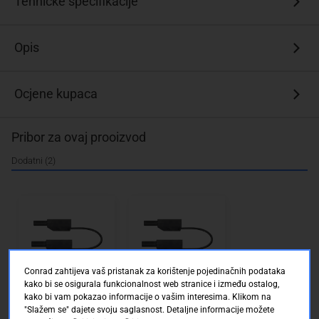
Tehničke specifikacije
II
1000
V,
Opis
CAT
III
600
Ocjene kupaca
V
Pribor za ovaj prooizvod
Dodatni (2)
Conrad zahtijeva vaš pristanak za korištenje pojedinačnih podataka
Sigurnosni mjerni vod
Sigurnosni mjerni vod
[Lamelni muški
[Lamelni muški
kako bi se osigurala funkcionalnost web stranice i između ostalog,
konektor 4 mm -
konektor 4 mm -
kako bi vam pokazao informacije o vašim interesima. Klikom na
Lamelni muški
Lamelni muški
Conrad Electronic SE
Conrad Electronic SE
"Slažem se" dajete svoju saglasnost. Detaljne informacije možete
konektor 4 mm] 0.50
konektor 4 mm] 0.50