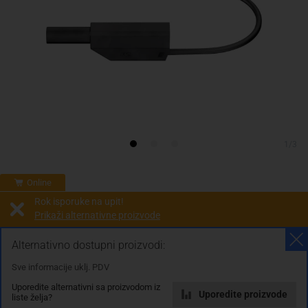
1/3
Online
Rok isporuke na upit!
Prikaži alternativne proizvode
Prodaja i slanje od:
Architektengruppe S71 d.o.o.
Alternativno dostupni proizvodi:
Sve informacije uklj. PDV
Cijena na upit
Uporedite alternativni sa proizvodom iz
0.00 KM
Uporedite proizvode
liste želja?