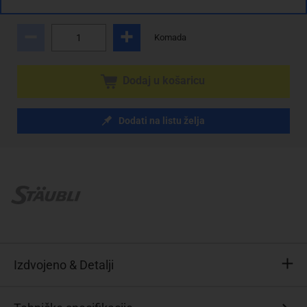
sa PDV
Troškovi dostave
Komada
Dodaj u košaricu
Dodati na listu želja
Izdvojeno & Detalji
CAT