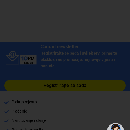
Conrad newsletter
Registrirajte se sada i uvijek prvi primajte
ekskluzivne promocije, najnovije vijesti i
ponude.
Registrirajte se sada
Pickup mjesto
Plaćanje
✕
Trebate pomoć? Tu smo! 👋
Naručivanje i slanje
Povrat i garancija