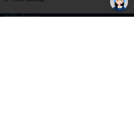
Način plaćanja
Cijene , uvjeti plaćanja
Možete izabrati jednu od sljedećih opcija načina plaćanja:
Plaćanje unaprijed
Plaćanje pouzećem
Plaćanje kreditnim karticama