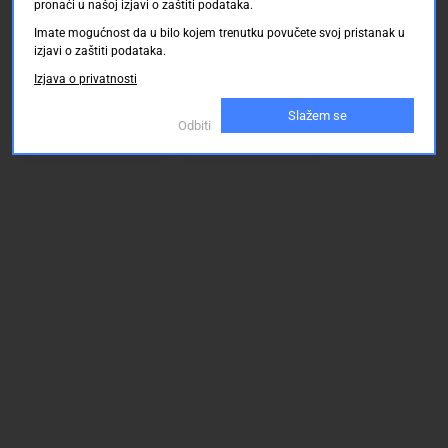
Uskoro dostupno
Uskoro dostupno
pronaći u našoj izjavi o zaštiti podataka.
m Crna Stäubli
m Crna Stäubli
SLK410-E/N
SLK410-E/N
Imate mogućnost da u bilo kojem trenutku povučete svoj pristanak u
izjavi o zaštiti podataka.
Izjava o privatnosti
0.00 KM
0.00 KM
Slažem se
Odbiti