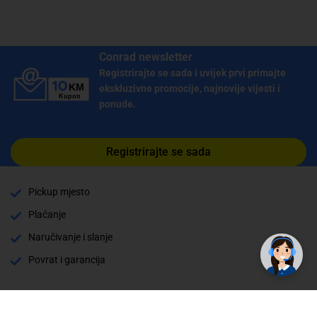
Conrad newsletter
Registrirajte se sada i uvijek prvi primajte
ekskluzivne promocije, najnovije vijesti i
ponude.
Registrirajte se sada
Pickup mjesto
Plaćanje
Naručivanje i slanje
Povrat i garancija
Način plaćanja