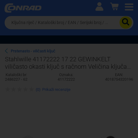
Ova postavka prilagođava asortiman proizvoda i
cijene vašim potrebama.
Da
biste
potražili
proizvod,
unesite
ključnu
Pravno lice
Fizičko lice
Prstenasto - viličasti ključ
riječ,
Stahlwille 41172222 17 22 GEWINKELT
kataloški
viličasto okasti ključ s račnom Veličina ključa
broj,
EAN
(metrička) (naslov) 22 mm
Kataloški br:
Oznaka:
EAN:
ili
2486227 - 62
41172222
4018754320196
serijski
broj
(0)
Prikaži recenzije