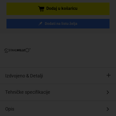
Dodaj u košaricu
Dodati na listu želja
Izdvojeno & Detalji
preklopni
Tehničke specifikacije
s
dvostrukim
Opis
šesterokutom