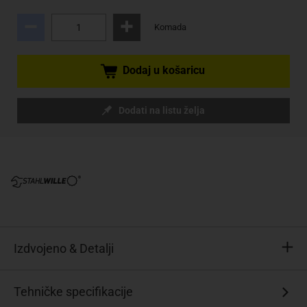
Komada
Dodaj u košaricu
Dodati na listu želja
Izdvojeno & Detalji
StahlwilleSTABIL®
Tehničke specifikacije