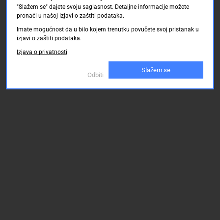
o 23.08.2026
o 23.08.2026
"Slažem se" dajete svoju saglasnost. Detaljne informacije možete
pronaći u našoj izjavi o zaštiti podataka.
Imate mogućnost da u bilo kojem trenutku povučete svoj pristanak u
745.00 KM
745.00 KM
izjavi o zaštiti podataka.
Izjava o privatnosti
Slažem se
Odbiti