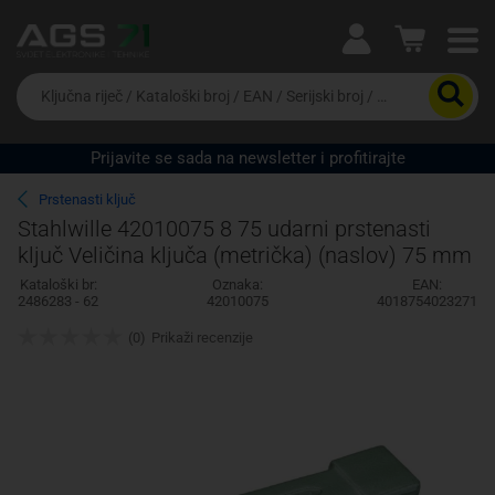
Ova postavka prilagođava asortiman proizvoda i
cijene vašim potrebama.
Da
biste
potražili
proizvod,
Prijavite se sada na newsletter i profitirajte
unesite
Pravno lice
Fizičko lice
ključnu
Prstenasti ključ
riječ,
Stahlwille 42010075 8 75 udarni prstenasti
kataloški
ključ Veličina ključa (metrička) (naslov) 75 mm
broj,
EAN
Kataloški br:
Oznaka:
EAN:
ili
2486283 - 62
42010075
4018754023271
serijski
broj
(0)
Prikaži recenzije