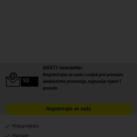
AGS71 newsletter
Registrirajte se sada i uvijek prvi primajte
ekskluzivne promocije, najnovije vijesti i
ponude.
Registrirajte se sada
Pickup mjesto
✕
Plaćanje
Trebate pomoć? Tu smo! 👋