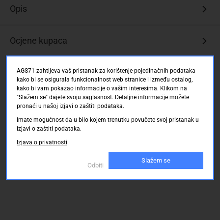
Opis
Ocjene kupaca
AGS71 zahtijeva vaš pristanak za korištenje pojedinačnih podataka
kako bi se osigurala funkcionalnost web stranice i između ostalog,
kako bi vam pokazao informacije o vašim interesima. Klikom na
"Slažem se" dajete svoju saglasnost. Detaljne informacije možete
pronaći u našoj izjavi o zaštiti podataka.
Imate mogućnost da u bilo kojem trenutku povučete svoj pristanak u
izjavi o zaštiti podataka.
Izjava o privatnosti
Slažem se
Odbiti