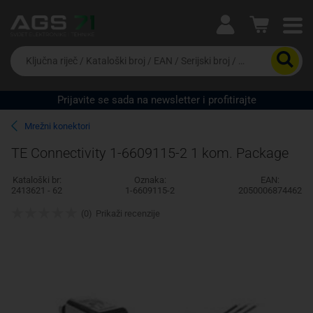
Ova postavka prilagođava asortiman proizvoda i
cijene vašim potrebama.
Da
biste
potražili
proizvod,
Prijavite se sada na newsletter i profitirajte
unesite
Pravno lice
Fizičko lice
ključnu
Mrežni konektori
riječ,
kataloški
TE Connectivity 1-6609115-2 1 kom. Package
broj,
EAN
Kataloški br:
Oznaka:
EAN:
ili
2413621 - 62
1-6609115-2
2050006874462
serijski
broj
(0)
Prikaži recenzije