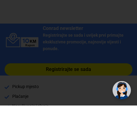
Conrad newsletter
Registrirajte se sada i uvijek prvi primajte
ekskluzivne promocije, najnovije vijesti i
ponude.
Registrirajte se sada
Pickup mjesto
Plaćanje
Naručivanje i slanje
Povrat i garancija
Način plaćanja