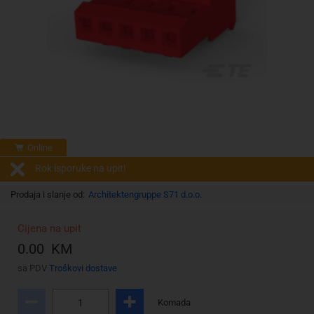
Online
Rok isporuke na upit!
Prodaja i slanje od:
Architektengruppe S71 d.o.o.
Cijena na upit
0.00 KM
sa PDV
Troškovi dostave
Komada