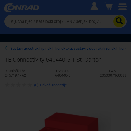
Ova postavka prilagođava asortiman proizvoda i
cijene vašim potrebama.
Da
biste
potražili
proizvod,
unesite
ključnu
Pravno lice
Fizičko lice
Sustavi višestrukih pinskih konektora, sustavi višestrukih ženskih konek
riječ,
kataloški
TE Connectivity 640440-5 1 St. Carton
broj,
EAN
Kataloški br:
Oznaka:
EAN:
ili
2457197 - 62
640440-5
2050007160083
serijski
broj
(0)
Prikaži recenzije