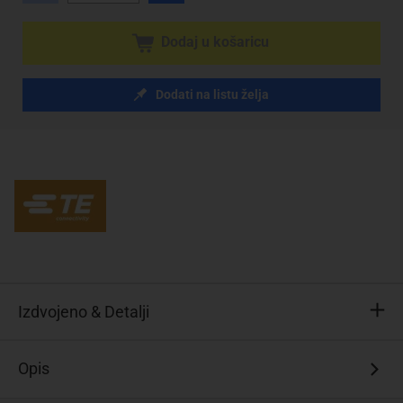
Dodaj u košaricu
Dodati na listu želja
Izdvojeno & Detalji
Content:
Opis
1
St.