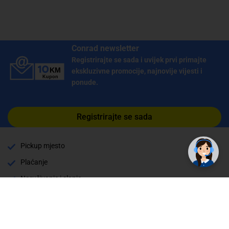
Conrad newsletter
Registrirajte se sada i uvijek prvi primajte
ekskluzivne promocije, najnovije vijesti i
ponude.
Registrirajte se sada
✕
Trebate pomoć? Tu smo! 👋
Pickup mjesto
Plaćanje
Naručivanje i slanje
Povrat i garancija
Način plaćanja