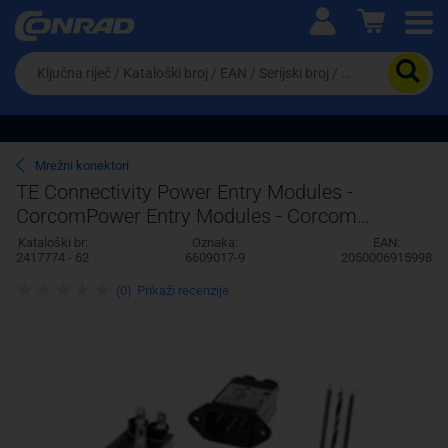
Ova postavka prilagođava asortiman proizvoda i
cijene vašim potrebama.
Da
biste
potražili
proizvod,
unesite
ključnu
Pravno lice
Fizičko lice
Mrežni konektori
riječ,
TE Connectivity Power Entry Modules -
kataloški
CorcomPower Entry Modules - Corcom
broj,
EAN
6609017-9 AMP
Kataloški br:
Oznaka:
EAN:
ili
2417774 - 62
6609017-9
2050006915998
serijski
broj
(0)
Prikaži recenzije