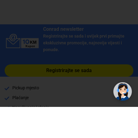
Conrad newsletter
Registrirajte se sada i uvijek prvi primajte
ekskluzivne promocije, najnovije vijesti i
ponude.
Registrirajte se sada
Pickup mjesto
Plaćanje
Naručivanje i slanje
Povrat i garancija
Način plaćanja