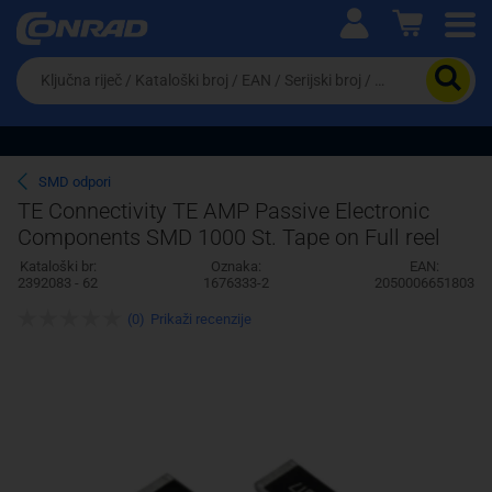
Ova postavka prilagođava asortiman proizvoda i
cijene vašim potrebama.
Da
biste
potražili
proizvod,
unesite
ključnu
Pravno lice
Fizičko lice
SMD odpori
riječ,
TE Connectivity TE AMP Passive Electronic
kataloški
Components SMD 1000 St. Tape on Full reel
broj,
EAN
Kataloški br:
Oznaka:
EAN:
ili
2392083 - 62
1676333-2
2050006651803
serijski
broj
(0)
Prikaži recenzije