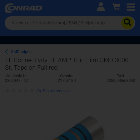
Ova postavka prilagođava asortiman proizvoda i
cijene vašim potrebama.
Da
biste
potražili
proizvod,
unesite
ključnu
Pravno lice
Fizičko lice
SMD odpori
riječ,
TE Connectivity TE AMP Thin Film SMD 3000
kataloški
St. Tape on Full reel
broj,
EAN
Kataloški br:
Oznaka:
EAN:
ili
2392447 - 62
2176315-1
2050006663660
serijski
broj
(0)
Prikaži recenzije