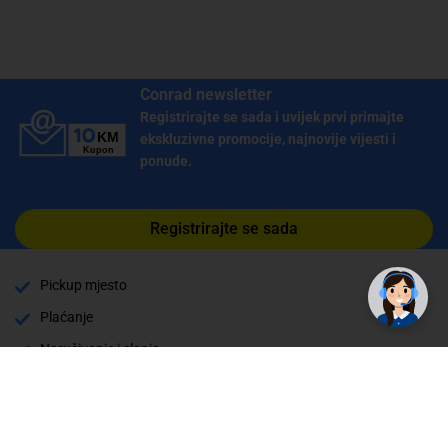
Conrad newsletter
Registrirajte se sada i uvijek prvi primajte
ekskluzivne promocije, najnovije vijesti i
ponude.
Registrirajte se sada
Pickup mjesto
Plaćanje
Naručivanje i slanje
Povrat i garancija
Način plaćanja