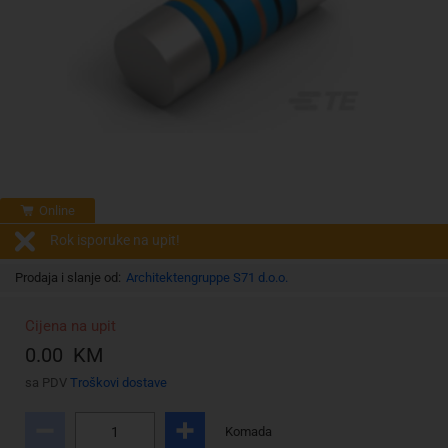
Online
Rok isporuke na upit!
Prodaja i slanje od:
Architektengruppe S71 d.o.o.
Cijena na upit
0.00 KM
sa PDV
Troškovi dostave
Komada