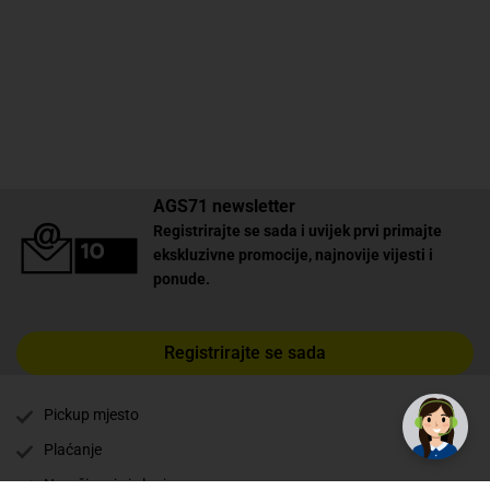
AGS71 newsletter
Registrirajte se sada i uvijek prvi primajte
ekskluzivne promocije, najnovije vijesti i
ponude.
Registrirajte se sada
✕
Trebate pomoć? Tu smo! 👋
Pickup mjesto
Plaćanje
Naručivanje i slanje