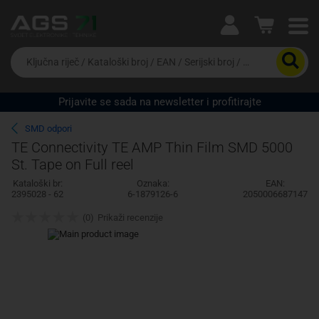
Ova postavka prilagođava asortiman proizvoda i
cijene vašim potrebama.
Da
biste
potražili
proizvod,
Prijavite se sada na newsletter i profitirajte
unesite
Pravno lice
Fizičko lice
ključnu
SMD odpori
riječ,
TE Connectivity TE AMP Thin Film SMD 5000
kataloški
St. Tape on Full reel
broj,
EAN
Kataloški br:
Oznaka:
EAN:
ili
2395028 - 62
6-1879126-6
2050006687147
serijski
broj
(0)
Prikaži recenzije