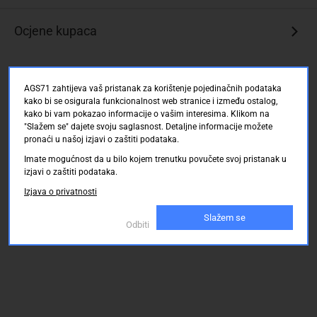
Ocjene kupaca
AGS71 zahtijeva vaš pristanak za korištenje pojedinačnih podataka
kako bi se osigurala funkcionalnost web stranice i između ostalog,
kako bi vam pokazao informacije o vašim interesima. Klikom na
"Slažem se" dajete svoju saglasnost. Detaljne informacije možete
pronaći u našoj izjavi o zaštiti podataka.
Imate mogućnost da u bilo kojem trenutku povučete svoj pristanak u
izjavi o zaštiti podataka.
Izjava o privatnosti
Slažem se
Odbiti