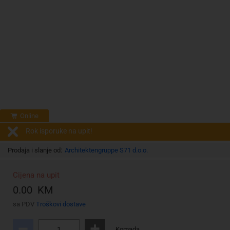
Online
Rok isporuke na upit!
Prodaja i slanje od:
Architektengruppe S71 d.o.o.
Cijena na upit
0.00 KM
sa PDV
Troškovi dostave
Komada