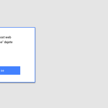
nost web
se" dajete
 se