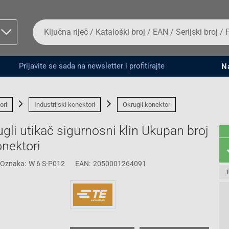
Da
biste
potražili
proizvod,
unesite
Prijavite se sada na newsletter i profitirajte
N
ključnu
man proizvoda i
riječ,
kataloški
broj,
ori
Industrijski konektori
Okrugli konektor
EAN
ili
gli utikač sigurnosni klin Ukupan broj
serijski
broj
onektori
Oznaka:
W 6 S-P012
EAN:
2050001264091
Fizičko lice