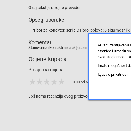
Ovaj tekst je strojno preveden.
Opseg isporuke
Pribor za konektor, serija DT broj polova: 6 sigurnosni 
Komentar
AGS71 zahtijeva vaš
Stanovanje i kontakti nisu uključeni.
stranice i između o
svoju saglasnost. De
Ocjene kupaca
Imate mogućnost da u
Prosječna ocjena
Izjava o privatnosti
0.00 od 5 zvjezdica
Još nema recenzija ovog proizvoda, ali to možete promijen