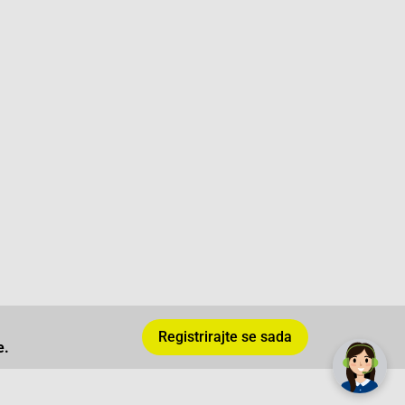
✕
Trebate pomoć? Tu smo! 👋
Registrirajte se sada
e.