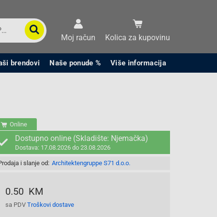
Moj račun
Kolica za kupovinu
aši brendovi
Naše ponude %
Više informacija
Online
Dostupno online (Skladište: Njemačka)
Dostava: 17.08.2026 do 23.08.2026
Prodaja i slanje od:
Architektengruppe S71 d.o.o.
0.50 KM
sa PDV
Troškovi dostave