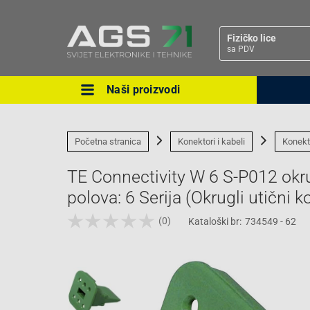
Fizičko lice
sa PDV
Naši proizvodi
Ova postavka prilagođava asorti
cijene vašim potrebama.
Početna stranica
Konektori i kabeli
Konekt
TE Connectivity W 6 S-P012 okru
polova: 6 Serija (Okrugli utični k
(0)
Kataloški br:
734549 - 62
Pravno lice