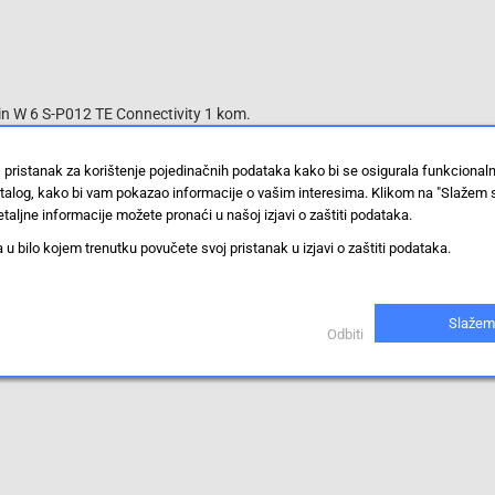
klin W 6 S-P012 TE Connectivity 1 kom.
 pristanak za korištenje pojedinačnih podataka kako bi se osigurala funkcional
stalog, kako bi vam pokazao informacije o vašim interesima. Klikom na "Slažem 
taljne informacije možete pronaći u našoj izjavi o zaštiti podataka.
 bilo kojem trenutku povučete svoj pristanak u izjavi o zaštiti podataka.
Slažem
Odbiti
iti.