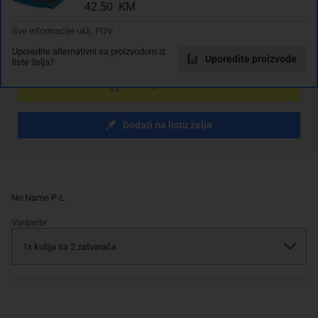
sa PDV
Troškovi dostave
42.50 KM
Sve informacije uklj. PDV
Komada
Uporedite alternativni sa proizvodom iz
Uporedite proizvode
liste želja?
Dodaj u košaricu
Dodati na listu želja
No Name P-L
Varijante