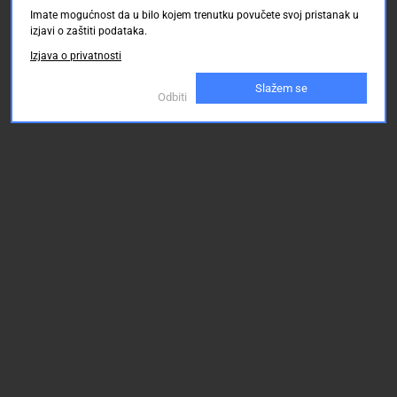
Imate mogućnost da u bilo kojem trenutku povučete svoj pristanak u
izjavi o zaštiti podataka.
0.00 KM
0.00 KM
0.00
Izjava o privatnosti
Slažem se
Odbiti