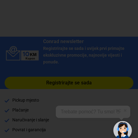
Conrad newsletter
Registrirajte se sada i uvijek prvi primajte
ekskluzivne promocije, najnovije vijesti i
ponude.
Registrirajte se sada
Pickup mjesto
Plaćanje
✕
Trebate pomoć? Tu smo! 👋
Naručivanje i slanje
Povrat i garancija