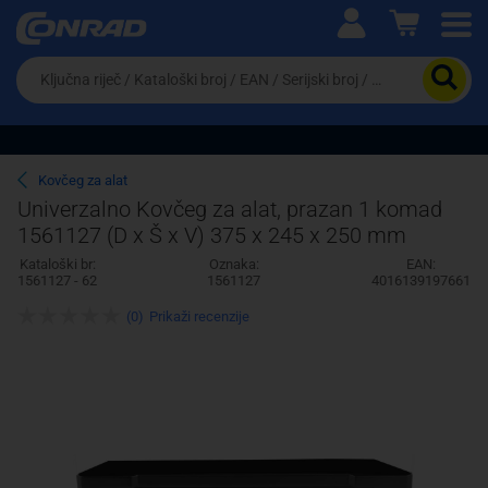
Ova postavka prilagođava asortiman proizvoda i
cijene vašim potrebama.
Da
biste
potražili
proizvod,
unesite
ključnu
Pravno lice
Fizičko lice
Kovčeg za alat
riječ,
Univerzalno Kovčeg za alat, prazan 1 komad
kataloški
1561127 (D x Š x V) 375 x 245 x 250 mm
broj,
EAN
Kataloški br:
Oznaka:
EAN:
ili
1561127 - 62
1561127
4016139197661
serijski
broj
(0)
Prikaži recenzije