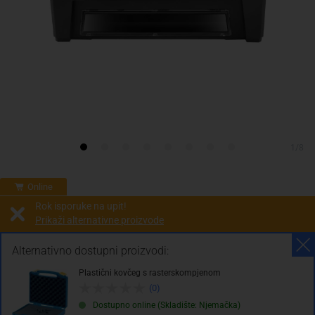
1/8
Online
Rok isporuke na upit!
Prikaži alternativne proizvode
Prodaja i slanje od:
Architektengruppe S71 d.o.o.
Alternativno dostupni proizvodi:
Plastični kovčeg s rasterskompjenom
Cijena na upit
(0)
0.00 KM
Dostupno online (Skladište: Njemačka)