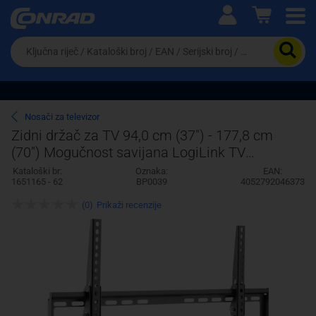
Ova postavka prilagođava asortiman proizvoda i
cijene vašim potrebama.
Da
biste
potražili
proizvod,
unesite
ključnu
Pravno lice
Fizičko lice
Nosači za televizor
riječ,
Zidni držač za TV 94,0 cm (37") - 177,8 cm
kataloški
(70") Mogučnost savijana LogiLink TV
broj,
EAN
Wallhalterung, 37"-70", neigbar, small
Kataloški br:
Oznaka:
EAN:
ili
1651165 - 62
BP0039
4052792046373
serijski
broj
(0)
Prikaži recenzije