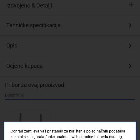
Izdvojeno & Detalji
Tip
Tehničke specifikacije
držača:
mogučnost
savijana
Opis
Podržava
sve
Ocjene kupaca
VESA
standarde
do
Pribor za ovaj prooizvod
600x400
Prikladno
Dodatni (1)
za
veličinu
zaslona
(raspon):
94,0
Conrad zahtijeva vaš pristanak za korištenje pojedinačnih podataka
cm
kako bi se osigurala funkcionalnost web stranice i između ostalog,
(37")