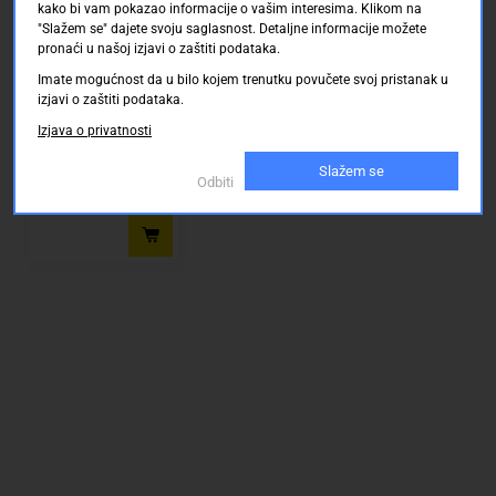
kako bi vam pokazao informacije o vašim interesima. Klikom na
Zidni držač za TV 94,0
-
"Slažem se" dajete svoju saglasnost. Detaljne informacije možete
cm (37") - 177,8 cm
177,8
pronaći u našoj izjavi o zaštiti podataka.
(70") Mogučnost
savijana LogiLink TV
cm
Conrad Electronic SE
Imate mogućnost da u bilo kojem trenutku povučete svoj pristanak u
Wallhalterung,
Dostupno online
(70")
izjavi o zaštiti podataka.
37"-70", neigbar, small
Dostava: 16.08.2026 d
Nosivost
o 22.08.2026
Izjava o privatnosti
(maks.)
35
Slažem se
Odbiti
46.50 KM
kg
Ravni
dizajn
Vrsta
ugradnje:
nagib
-8
°
/
0
°