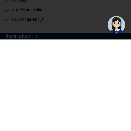
Plaćanje
✕
Trebate pomoć? Tu smo! 👋
Naručivanje i slanje
Povrat i garancija
Način plaćanja
Cijene , uvjeti plaćanja