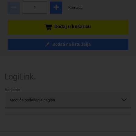
Komada
Dodaj u košaricu
Dodati na listu želja
Varijante